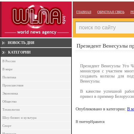
ГЛАВНАЯ
ОБРАТНАЯ СВЯЗЬ
Р
НОВОСТЬ ДНЯ
Президент Венесуэлы пр
КАТЕГОРИИ
В России
Президент Венесуэлы Уго Ча
В мире
министров с участием мног
создавать колхозы для под
Политика
Венесуэлы.
Происшествия
В качестве успешной рабо
Экономика
привел в приммер Белорусси
Общество
Опубликовано в категории:
В м
Технологии
Шоу-бизнес и культура
В твиттер
Нравится
Спорт
Интернет