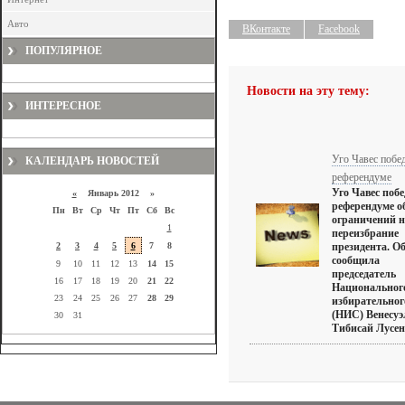
Авто
ВКонтакте
Facebook
ПОПУЛЯРНОЕ
Новости на эту тему:
ИНТЕРЕСНОЕ
Уго Чавес побе
КАЛЕНДАРЬ НОВОСТЕЙ
референдуме
Уго Чавес поб
«
Январь 2012 »
референдуме о
Пн
Вт
Ср
Чт
Пт
Сб
Вс
ограничений н
1
переизбрание
2
3
4
5
6
7
8
президента. О
сообщила
9
10
11
12
13
14
15
председатель
16
17
18
19
20
21
22
Национальног
23
24
25
26
27
28
29
избирательног
(НИС) Венесу
30
31
Тибисай Лусена.