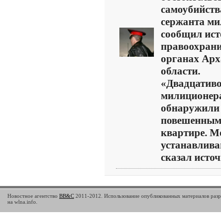
самоубийств
сержанта ми
сообщил ист
правоохран
органах Арх
области.
«Двадцативо
милиционер
обнаружили
повешенным 
квартире. 
устанавлива
сказал источн
Новостное агентство
BB&C
2011-2012. Использование опубликованных материалов разр
на wlna.info.