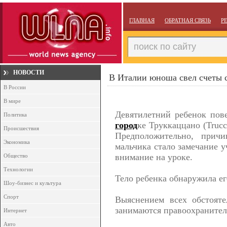
ГЛАВНАЯ
ОБРАТНАЯ СВЯЗЬ
Р
НОВОСТИ
В Италии юноша свел счеты с
В России
В мире
Девятилетний ребенок пове
Политика
город
ке Труккаццано (Truc
Происшествия
Предположительно, причи
Экономика
мальчика стало замечание у
внимание на уроке.
Общество
Технологии
Тело ребенка обнаружила ег
Шоу-бизнес и культура
Спорт
Выяснением всех обстояте
занимаются правоохранител
Интернет
Авто