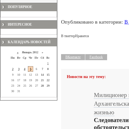
ПОПУЛЯРНОЕ
Опубликовано в категории:
В
ИНТЕРЕСНОЕ
В твиттер
Нравится
КАЛЕНДАРЬ НОВОСТЕЙ
«
Январь 2012 »
ВКонтакте
Facebook
Пн
Вт
Ср
Чт
Пт
Сб
Вс
1
2
3
4
5
6
7
8
9
10
11
12
13
14
15
Новости на эту тему:
16
17
18
19
20
21
22
23
24
25
26
27
28
29
30
31
Милиционер 
Архангельска
жизнью
Следовател
обстоятельс