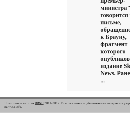
премьер-
министра"
говорится 
письме,
обращенн
к Брауну,
фрагмент
которого
опубликов
издание S
News. Ране
...
Новостное агентство
BB&C
2011-2012. Использование опубликованных материалов разр
на wlna.info.