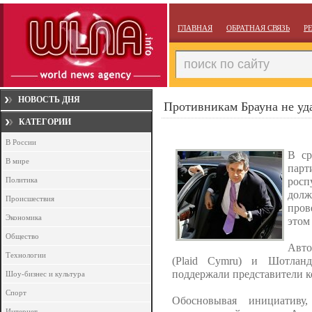
ГЛАВНАЯ
ОБРАТНАЯ СВЯЗЬ
Р
НОВОСТЬ ДНЯ
Противникам Брауна не уд
КАТЕГОРИИ
В России
В ср
В мире
парт
Политика
росп
дол
Происшествия
пров
Экономика
этом
Общество
Авто
Технологии
(Plaid Cymru) и Шотланд
поддержали представители к
Шоу-бизнес и культура
Спорт
Обосновывая инициативу
Интернет