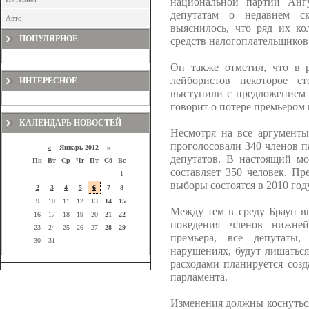
национальной партии Ангу
депутатам о недавнем ск
Авто
выяснилось, что ряд их ко
ПОПУЛЯРНОЕ
средств налогоплательщиков
Он также отметил, что в р
лейбористов некоторое с
ИНТЕРЕСНОЕ
выступили с предложением о
говорит о потере премьером 
КАЛЕНДАРЬ НОВОСТЕЙ
Несмотря на все аргументы
проголосовали 340 членов 
«
Январь 2012 »
депутатов. В настоящий мо
Пн
Вт
Ср
Чт
Пт
Сб
Вс
составляет 350 человек. Пр
1
выборы состоятся в 2010 году
2
3
4
5
6
7
8
9
10
11
12
13
14
15
Между тем в среду Браун в
16
17
18
19
20
21
22
поведения членов нижней
23
24
25
26
27
28
29
премьера, все депутаты
30
31
нарушениях, будут лишаться
расходами планируется соз
парламента.
Изменения должны коснуться