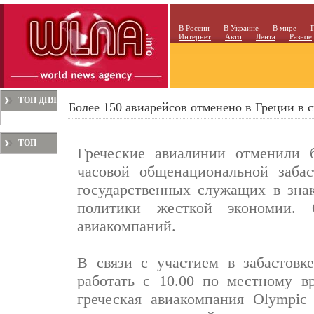
В России
В Украине
В мире
Интернет
Авто
Лента
Разное
ТОП ДНЯ
Более 150 авиарейсов отменено в Греции в с
ТОП
Греческие авиалинии отменили б
МЕСЯЦА
часовой общенациональной забас
государственных служащих в знак
политики жесткой экономии. 
авиакомпаний.
В связи с участием в забастовке
работать с 10.00 по местному вр
греческая авиакомпания Olympic 