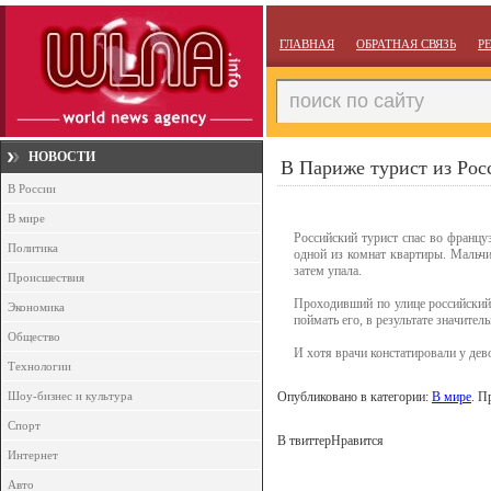
ГЛАВНАЯ
ОБРАТНАЯ СВЯЗЬ
Р
НОВОСТИ
В Париже турист из Росс
В России
В мире
Российский турист спас во францу
Политика
одной из комнат квартиры. Мальчик
затем упала.
Происшествия
Проходивший по улице российский 
Экономика
поймать его, в результате значител
Общество
И хотя врачи констатировали у дев
Технологии
Шоу-бизнес и культура
Опубликовано в категории:
В мире
. П
Спорт
В твиттер
Нравится
Интернет
Авто