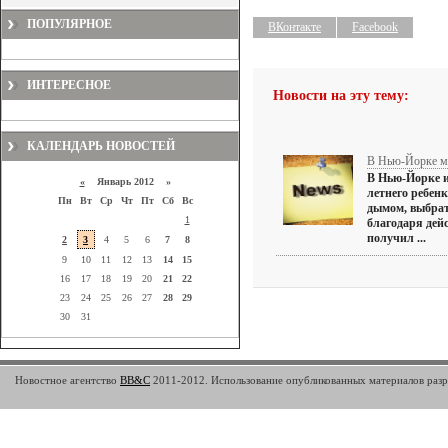
ПОПУЛЯРНОЕ
ВКонтакте
Facebook
ИНТЕРЕСНОЕ
Новости на эту тему:
КАЛЕНДАРЬ НОВОСТЕЙ
В Нью-Йорке му
В Нью-Йорке и
«
Январь 2012 »
летнего ребен
Пн
Вт
Ср
Чт
Пт
Сб
Вс
дымом, выбрат
1
благодаря дейс
получил ...
2
3
4
5
6
7
8
9
10
11
12
13
14
15
16
17
18
19
20
21
22
23
24
25
26
27
28
29
30
31
Новостное агентство
BB&C
2011-2012. Использование опубликованных материалов разре