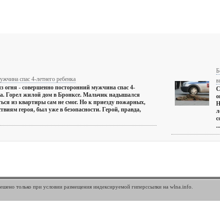
Б
жчина спас 4-летнего ребенка
в
з огня - совершенно посторонний мужчина спас 4-
С
ка. Горел жилой дом в Бронксе. Мальчик надышался
о
ься из квартиры сам не смог. Но к приезду пожарных,
Н
твиям героя, был уже в безопасности. Герой, правда,
л
с
..
шено только при условии размещения индексируемой гиперссылки на wlna.info.