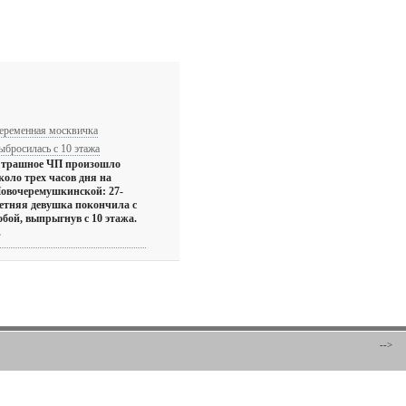
еременная москвичка
ыбросилась с 10 этажа
трашное ЧП произошло
коло трех часов дня на
овочеремушкинской: 27-
етняя девушка покончила с
обой, выпрыгнув с 10 этажа.
.
-->