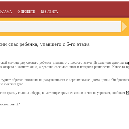
ЕКЛАМА
О ПРОЕКТЕ
RSS-ЛЕНТА
ии спас ребенка, упавшего с 6-го этажа
зской столице двухлетнего ребенка, упавшего с шестого этажа. Двухлетняя девочка
иг
 открыл в комнате окно, а девочка свесилась вниз и потеряла равновесие. Какое-то вр
турист обратил внимание на раздававшиеся с верхних этажей дома крики. Он бросилс
ьно смягчив удар.
очки травму головы и бедра, в настоящее время ее жизни ничто не угрожает, сообщает
И
росмотров: 27