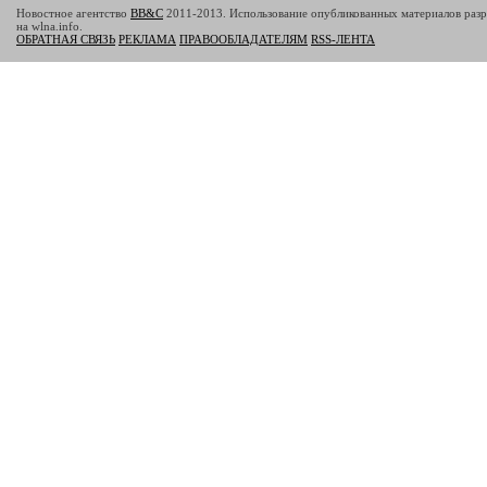
Новостное агентство
BB&C
2011-2013. Использование опубликованных материалов разр
на wlna.info.
ОБРАТНАЯ СВЯЗЬ
РЕКЛАМА
ПРАВООБЛАДАТЕЛЯМ
RSS-ЛЕНТА