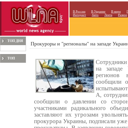
В России
В Украине
В мире
Интернет
Авто
Лента
Разное
ТОП ДНЯ
Прокуроры и "регионалы" на западе Украин
ТОП
Сотрудники
МЕСЯЦА
на западе
регионов 
сообщили о
испытывают 
А, сотрудни
сообщили о давлении со сторон
участниками радикального объед
заставляют их угрозами увольнять
прокурора Украины, подписали уже
прокуратуры. В заявлении говоритс