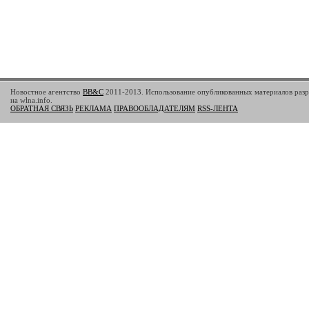
Новостное агентство
BB&C
2011-2013. Использование опубликованных материалов разр
на wlna.info.
ОБРАТНАЯ СВЯЗЬ
РЕКЛАМА
ПРАВООБЛАДАТЕЛЯМ
RSS-ЛЕНТА