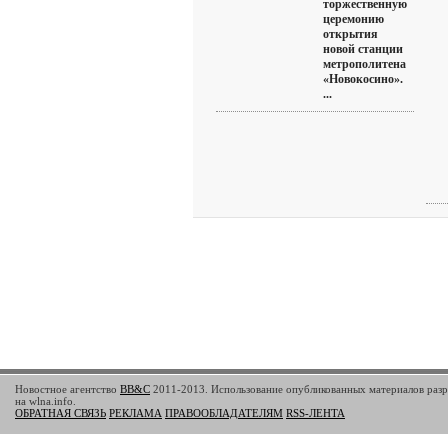
торжественную
церемонию
открытия
новой станции
метрополитена
«Новокосино».
...
Новостное агентство
BB&C
2011-2013. Использование опубликованных материалов разр
на wlna.info.
ОБРАТНАЯ СВЯЗЬ
РЕКЛАМА
ПРАВООБЛАДАТЕЛЯМ
RSS-ЛЕНТА