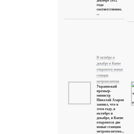
декабре 2012
года
соответственно.
...
В октябре и
декабре в Киеве
откроются новые
станции
метрополитена
Украинский
премьер-
министр
Николай Азаров
заявил, что в
этом году, в
октябре и
декабре, в Киеве
откроются две
новые станции
метрополитена...