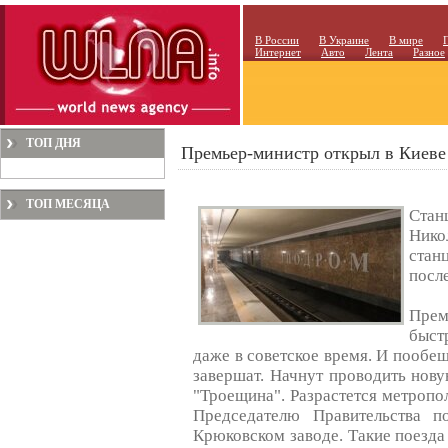
В России
В Украине
В мире
Интернет
Авто
Лента
Разное
ТОП ДНЯ
Премьер-министр открыл в Киеве
ТОП МЕСЯЦА
Стан
Нико
ста
после
Прем
быст
даже в советское время. И пообещ
завершат. Начнут проводить нову
"Троещина". Разрастется метропо
Председателю Правительства п
Крюковском заводе. Такие поезда