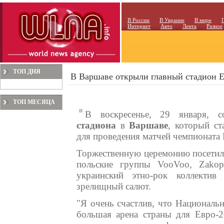
В России
В Украине
В мире
Интернет
Авто
Лента
Разное
ТОП ДНЯ
В Варшаве открыли главный стадион Е
ТОП МЕСЯЦА
В воскресенье, 29 января, с
стадиона
в
Варшаве
, который ст
для проведения матчей чемпионата 
Торжественную церемонию посетили
польские группы VooVoo, Zakop
украинский этно-рок коллектив
зрелищный салют.
"Я очень счастлив, что Националь
большая арена страны для Евро-2