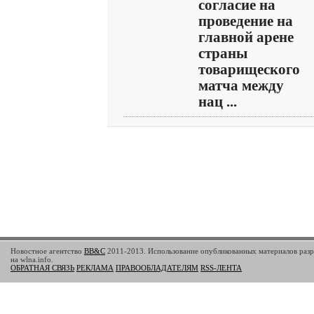
согласие на
проведение на
главной арене
страны
товарищеского
матча между
нац ...
Новостное агентство
BB&C
2011-2013. Использование опубликованных материалов разр
на wlna.info.
ОБРАТНАЯ СВЯЗЬ
РЕКЛАМА
ПРАВООБЛАДАТЕЛЯМ
RSS-ЛЕНТА