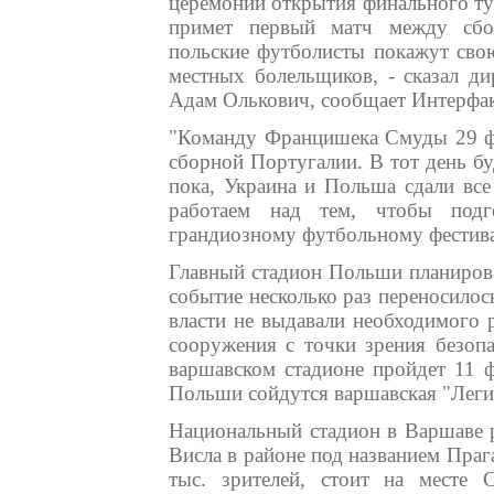
церемонии открытия финального тур
примет первый матч между сбо
польские футболисты покажут сво
местных болельщиков, - сказал д
Адам Олькович, сообщает Интерфак
"Команду Францишека Смуды 29 фе
сборной Португалии. В тот день бу
пока, Украина и Польша сдали вс
работаем над тем, чтобы подг
грандиозному футбольному фестива
Главный стадион Польши планирова
событие несколько раз переносилось
власти не выдавали необходимого 
сооружения с точки зрения безоп
варшавском стадионе пройдет 11 ф
Польши сойдутся варшавская "Легия
Национальный стадион в Варшаве 
Висла в районе под названием Праг
тыс. зрителей, стоит на месте 