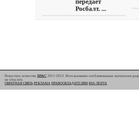
передает
Росбалт. ...
Новостное агентство
BB&C
2011-2013. Использование опубликованных материалов разр
на wlna.info.
ОБРАТНАЯ СВЯЗЬ
РЕКЛАМА
ПРАВООБЛАДАТЕЛЯМ
RSS-ЛЕНТА