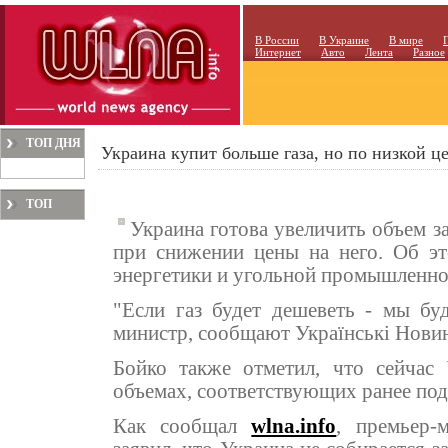
В России
В Украине
В мире
Интернет
Авто
Лента
Разное
ТОП ДНЯ
Украина купит больше газа, но по низкой ц
ТОП
Украина готова увеличить объем з
МЕСЯЦА
при снижении цены на него. Об э
энергетики и угольной промышленн
"Если газ будет дешеветь - мы буд
министр, сообщают Українські Нови
Бойко также отметил, что сейчас 
объемах, соответствующих ранее под
Как сообщал
wlna.info
, премьер-