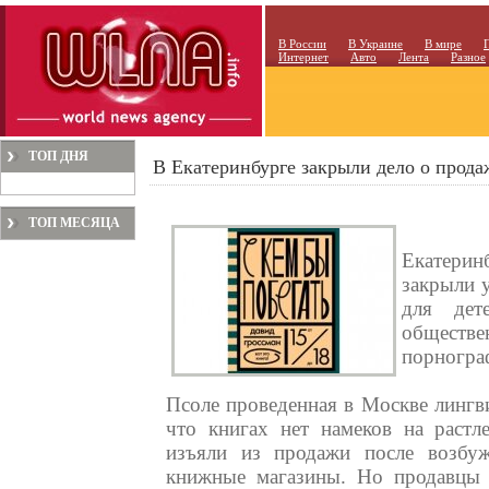
В России
В Украине
В мире
Интернет
Авто
Лента
Разное
ТОП ДНЯ
В Екатеринбурге закрыли дело о прода
ТОП МЕСЯЦА
Екатерин
закрыли 
для дет
общест
порногра
Псоле проведенная в Москве лингв
что книгах нет намеков на растл
изъяли из продажи после возбуж
книжные магазины. Но продавцы 