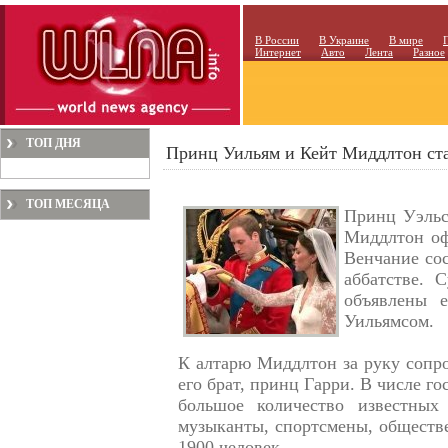
В России
В Украине
В мире
Интернет
Авто
Лента
Разное
ТОП ДНЯ
Принц Уильям и Кейт Миддлтон ст
ТОП МЕСЯЦА
Принц Уэльс
Миддлтон оф
Венчание со
аббатстве.
объявлены 
Уильямсом.
К алтарю Миддлтон за руку сопр
его брат, принц Гарри. В числе г
большое количество известных
музыканты, спортсмены, обществе
1900 человек.