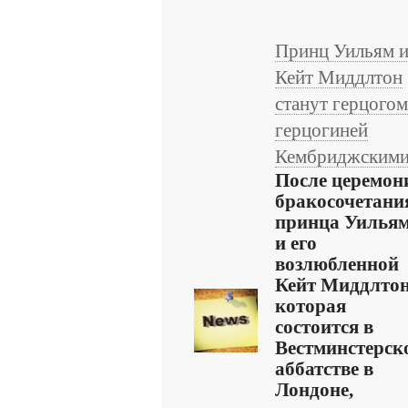
Принц Уильям 
Кейт Миддлтон
станут герцогом
герцогиней
Кембриджским
После церемон
бракосочетани
принца Уилья
и его
возлюбленной
Кейт Миддлтон
которая
состоится в
Вестминстерск
аббатстве в
Лондоне,