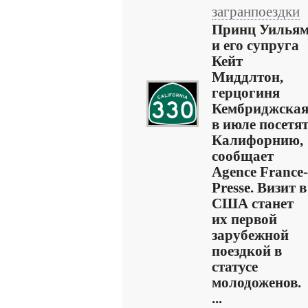
загранпоездки
Принц Уилья
и его супруга
Кейт
Миддлтон,
герцогиня
Кембриджская
в июле посетя
Калифорнию,
сообщает
Agence France-
Presse. Визит в
США станет
их первой
зарубежной
поездкой в
статусе
молодоженов.
...