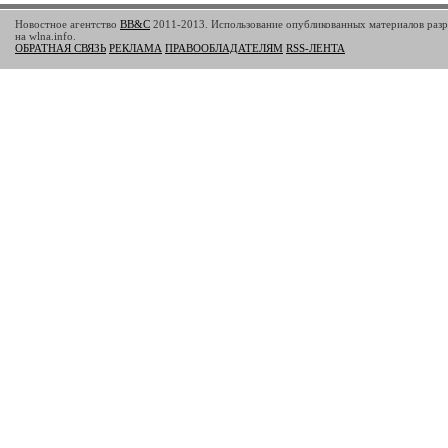
Новостное агентство
BB&C
2011-2013. Использование опубликованных материалов разр
на wlna.info.
ОБРАТНАЯ СВЯЗЬ
РЕКЛАМА
ПРАВООБЛАДАТЕЛЯМ
RSS-ЛЕНТА