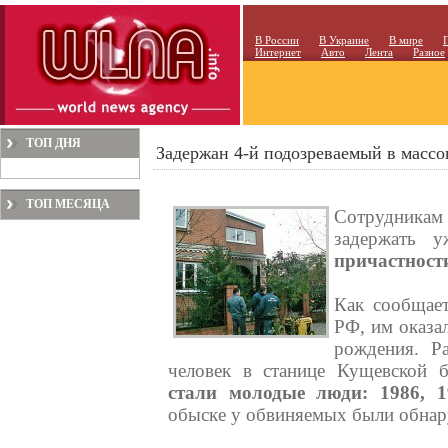
В России
В Украине
В мире
Интернет
Авто
Лента
Разное
ТОП ДНЯ
Задержан 4-й подозреваемый в массо
ТОП МЕСЯЦА
Сотрудникам 
задержать 
причастности
Как сообщае
РФ, им оказа
рождения. Р
человек в станице Кущевской 
стали молодые люди: 1986, 1
обыске у обвиняемых были обнар