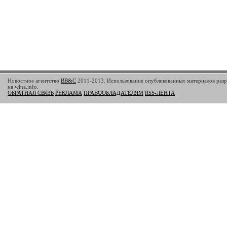
Новостное агентство
BB&C
2011-2013. Использование опубликованных материалов разр
на wlna.info.
ОБРАТНАЯ СВЯЗЬ
РЕКЛАМА
ПРАВООБЛАДАТЕЛЯМ
RSS-ЛЕНТА