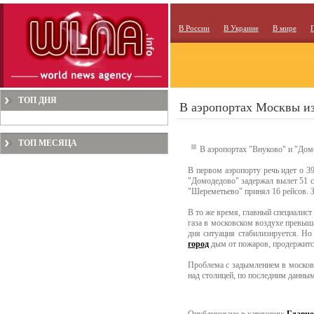
В России
В Украине
В мире
ТОП ДНЯ
В аэропортах Москвы из
ТОП МЕСЯЦА
В аэропортах "Внуково" и "Дом
В первом аэропорту речь идет о 39
"Домодедово" задержал вылет 51 са
"Шереметьево" принял 16 рейсов. 
В то же время, главный специалис
газа в московском воздухе превыш
дня ситуация стабилизируется. Но
город
дым от пожаров, продержится
Проблема с задымлением в московс
над столицей, по последним данным