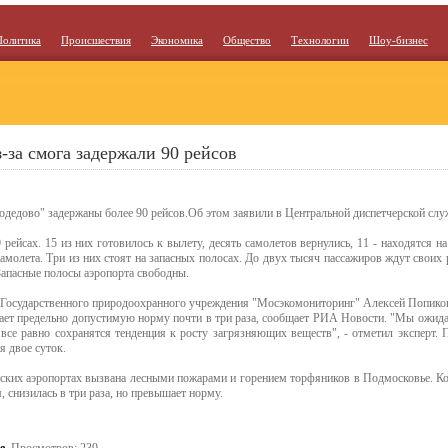
Политика
Происшествия
Экономика
Общество
Технологии
Шоу-бизнес
-за смога задержали 90 рейсов
одедово" задержаны более 90 рейсов.Об этом заявили в Центральной диспетчерской слу
 рейсах. 15 из них готовилось к вылету, десять самолетов вернулись, 11 - находятся н
молета. Три из них стоят на запасных полосах. До двух тысяч пассажиров ждут своих 
Запасные полосы аэропорта свободны.
т Государственного природоохранного учреждения "Мосэкомониторинг" Алексей Попиков
ает предельно допустимую норму почти в три раза, сообщает РИА Новости. "Мы ожидае
 все равно сохранятся тенденция к росту загрязняющих веществ", - отметил эксперт. 
 двое суток.
ких аэропортах вызвана лесными пожарами и горением торфяников в Подмосковье. Кон
, снизилась в три раза, но превышает норму.