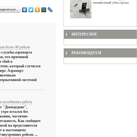
неизвестный убил троих
оделиться…
ИНТЕРЕСНОЕ
ли более 40 рейсов
с-службы аэропорта
РЕКОМЕНДУЕМ
ли, что причиной
л сбой в
стеме, который случился
верг. Аэропорт
евозчикам
тернативной системой
о возобновил работу
т "Домодедово",
утро остался без
жения, частично
тельность. Как сообщает
лкой на представителя
рт к настоящему
внутренних рейсов. ...