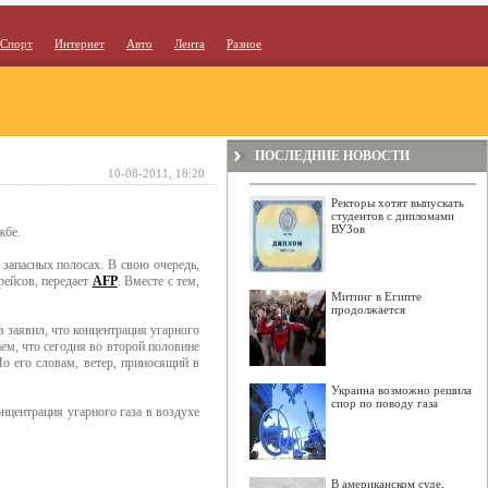
Спорт
Интернет
Авто
Лента
Разное
ПОСЛЕДНИЕ НОВОСТИ
10-08-2011, 18:20
Ректоры хотят выпускать
студентов с дипломами
ВУЗов
жбе.
а запасных полосах. В свою очередь,
рейсов, передает
AFP
. Вместе с тем,
Митинг в Египте
продолжается
 заявил, что концентрация угарного
м, что сегодня во второй половине
По его словам, ветер, приносящий в
Украина возможно решила
спор по поводу газа
центрация угарного газа в воздухе
В американском суде,