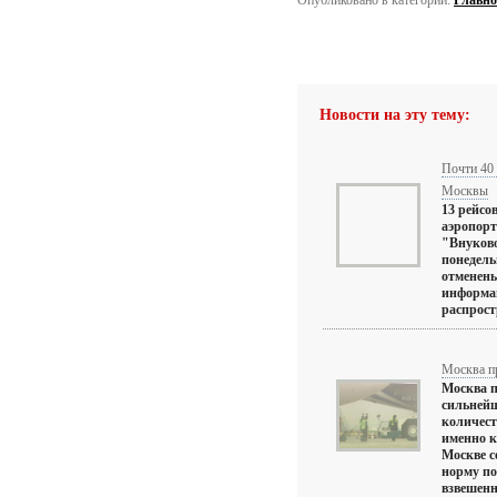
Опубликовано в категории:
Главно
Новости на эту тему:
Почти 40 
Москвы
13 рейсо
аэропорт
"Внуково
понедель
отменены
информа
распрост
Москва пр
Москва п
сильнейш
количест
именно к
Москве с
норму по
взвешенны