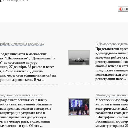
е
. Просмотров: 239
П
рейсов отменены в аэропортах
В Домодедово задержа
Представители прес
«Домодедово» заяви
в задерживаются в московских
задержки рейсов ста
ах "Шереметьево", "Домодедова" и
регистрационной си
" по состоянию на утро
около 8 вечера в чет
ника, 27 декабря. 38 рейсов и вовсе
предложил авиапер
, а 25 не вылетели. Данную
воспользоваться аль
цию через свои официальные сайты
регистрации пасс ...
ранили аэровокзалы. В ча ...
одолжает оставаться в смоге
"Домодедово" частичн
родолжает оставаться в плену
Московский аэропор
ей стихии, вызванной обильным
который в минувшее 
вом вредных веществ в воздухе, а
электрического снаб
онцентрация угарного газа в
возобновил свою дея
ейчас превышает допустимую
"Интерфакс" со ссы
чти в четыре раза, а содержание
Росавиации, аэропо
х частиц - в три. Об это ...
моменту отправил 20 