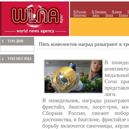
В России
В Украине
В мире
Интернет
Авто
Лента
Разное
ТОП ДНЯ
Пять комплектов наград разыграют в т
ТОП МЕСЯЦА
В понедел
комплекто
медальный
Сочи при
представ
лиги.
В понедельник, награды разыграют
фристайл, биатлон, шорт-трек, к
Сборная России, сможет побор
достоинства, в биатлоне, фристайле 
борьбу включатся саночницы, керли