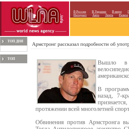
В России
В Украине
В мире
Интернет
Авто
Лента
Разное
ТОП ДНЯ
Армстронг рассказал подробности об упот
ТОП
Вышло в 
МЕСЯЦА
велосипеди
американск
В программ
назад, 7-к
признаетс
протяжении всей многолетней спор
Обвинения против Армстронга вы
Тогда Антидопингоое агентство С