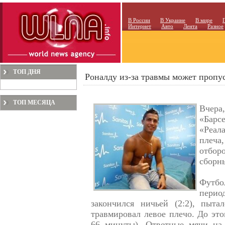
В России
В Украине
В мире
Интернет
Авто
Лента
Разное
ТОП ДНЯ
Роналду из-за травмы может пропус
ТОП МЕСЯЦА
Вчера
«Бар
«Реал
плеча,
отбо
сборн
Футбо
пери
закончился ничьей (2:2), пытал
травмировал левое плечо. До это
66 минуты). Ответные мячи на