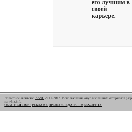
его лучшим в
своей
карьере.
Новостное агентство
BB&C
2011-2013. Использование опубликованных материалов разр
на wlna.info.
ОБРАТНАЯ СВЯЗЬ
РЕКЛАМА
ПРАВООБЛАДАТЕЛЯМ
RSS-ЛЕНТА