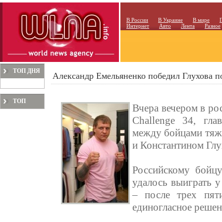
В России
В Украине
В мире
Интернет
Авто
Лента
Разное
ТОП ДНЯ
Александр Емельяненко победил Глухова п
ТОП
Вчера вечером в ро
МЕСЯЦА
Challenge 34, гла
между бойцами тяж
и Константином Глу
Российскому бойцу
удалось выиграть у
– после трех пят
единогласное решен