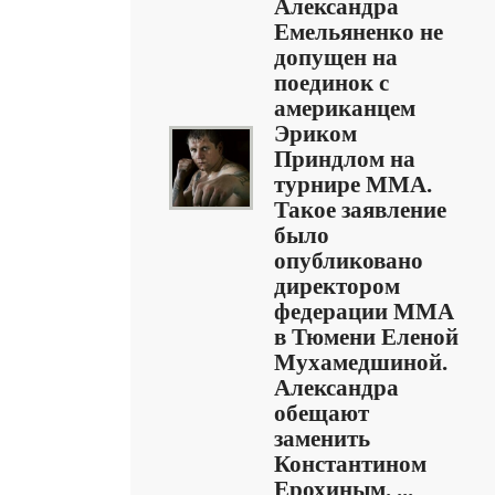
Александра
Емельяненко не
допущен на
поединок с
американцем
Эриком
Приндлом на
турнире MMA.
Такое заявление
было
опубликовано
директором
федерации MMA
в Тюмени Еленой
Мухамедшиной.
Александра
обещают
заменить
Константином
Ерохиным. ...