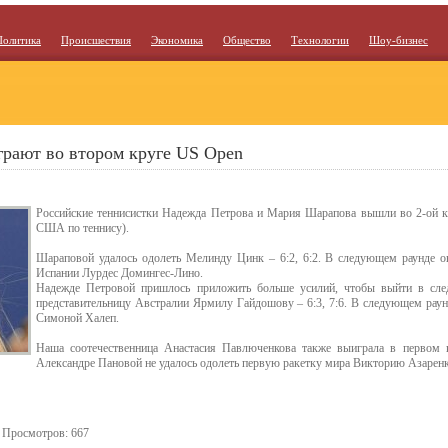
Политика
Происшествия
Экономика
Общество
Технологии
Шоу-бизнес
рают во втором круге US Open
Российские теннисистки Надежда Петрова и Мария Шарапова вышли во 2-ой 
США по теннису).
Шараповой удалось одолеть Мелинду Цинк – 6:2, 6:2. В следующем раунде он
Испании Лурдес Домингес-Лино.
Надежде Петровой пришлось приложить больше усилий, чтобы выйти в сле
представительницу Австралии Ярмилу Гайдошову – 6:3, 7:6. В следующем раун
Симоной Халеп.
Наша соотечественница Анастасия Павлюченкова также выиграла в первом к
Александре Пановой не удалось одолеть первую ракетку мира Викторию Азаренко 
. Просмотров: 667