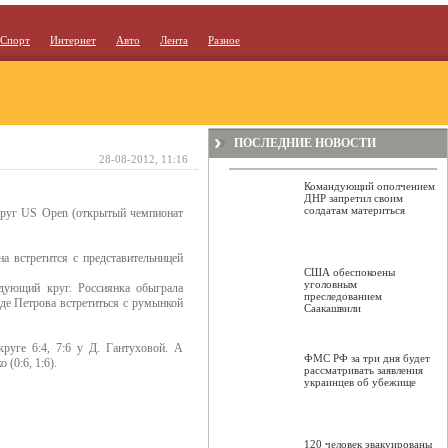
Спорт
Интернет
Авто
Лента
Разное
ПОСЛЕДНИЕ НОВОСТИ
28-08-2012, 11:16
Командующий ополчением
ДНР запретил своим
солдатам материться
круг US Open (открытый чемпионат
а встретится с представительницей
США обеспокоены
уголовным
дующий круг. Россиянка обыграла
преследованием
де Петрова встретиться с румынкой
Саакашвили
руге 6:4, 7:6 у Д. Гантуховой. А
ФМС РФ за три дня будет
(0:6, 1:6).
рассматривать заявления
украинцев об убежище
120 человек эвакуированы