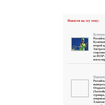
Новости на эту тему:
Кузнецова
Российск
Кузнецов
второй к
Австрали
стартово
из ЮАР со
взяла ве
Шарапова 
Российс
выиграла
Открыто
(Austral
турнира,
америка
Хэмптон 