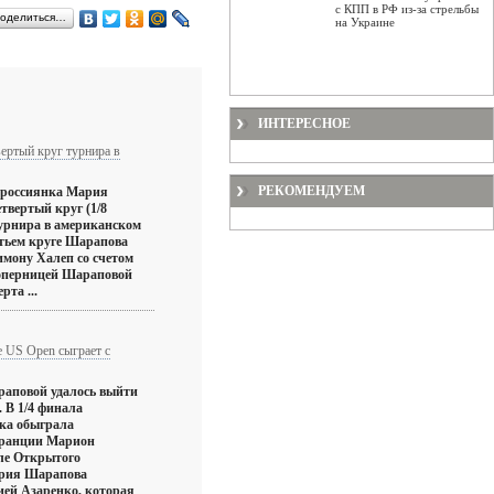
с КПП в РФ из-за стрельбы
оделиться…
на Украине
ИНТЕРЕСНОЕ
ертый круг турнира в
РЕКОМЕНДУЕМ
 россиянка Мария
твертый круг (1/8
турнира в американском
етьем круге Шарапова
мону Халеп со счетом
соперницей Шараповой
рта ...
 US Open сыграет с
аповой удалось выйти
 В 1/4 финала
тка обыграла
Франции Марион
ле Открытого
рия Шарапова
ией Азаренко, которая