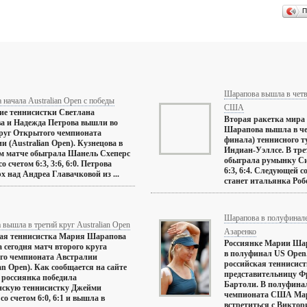
П
Шарапова вышла в четв
 начала Australian Open с победы
США
ие теннисистки Светлана
Вторая ракетка мира
а и Надежда Петрова вышли во
Шарапова вышла в че
руг Открытого чемпионата
финала) теннисного 
и (Australian Open). Кузнецова в
Индиан-Уэллсе. В тр
м матче обыграла Шанель Схеперс
обыграла румынку Си
 счетом 6:3, 3:6, 6:0. Петрова
6:3, 6:4. Следующей 
рх над Андреа Главачковой из ...
станет итальянка Робе
Шарапова в полуфинале
вышла в третий круг Australian Open
Азаренко
кая теннисистка Мария Шарапова
Россиянке Марии Шар
 сегодня матч второго круга
в полуфинал US Open.
го чемпионата Австралии
российская теннисис
ian Open). Как сообщается на сайте
представительницу 
 россиянка победила
Бартоли. В полуфина
нскую теннисистку Джейми
чемпионата США Ма
со счетом 6:0, 6:1 и вышла в
встретиться с Виктор