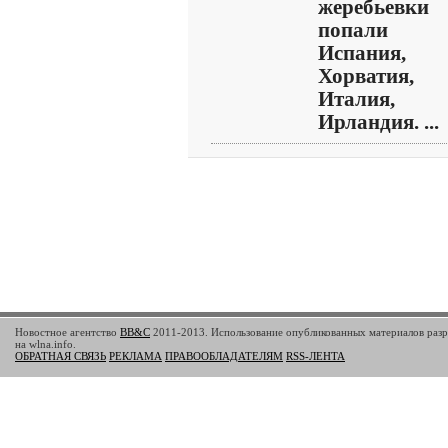
жеребьевки
попали
Испания,
Хорватия,
Италия,
Ирландия. ...
Новостное агентство
BB&C
2011-2013. Использование опубликованных материалов разр
на wlna.info.
ОБРАТНАЯ СВЯЗЬ
РЕКЛАМА
ПРАВООБЛАДАТЕЛЯМ
RSS-ЛЕНТА