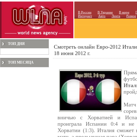
В России
В Украине
В мире
Интернет
Авто
Лента
Разное
ТОП ДНЯ
Смотреть онлайн Евро-2012 Итали
18 июня 2012 г.
ТОП МЕСЯЦА
Пря
фут
Итал
прой
Матч
соре
вничью с Хорватией и Испан
проиграла Испании 0:4 и не 
Хорватии (1:3). Италия сможет 
матч, а предыдущая пара (Хорва