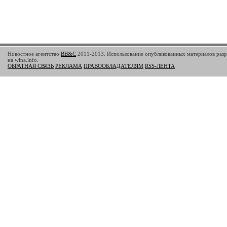
Новостное агентство
BB&C
2011-2013. Использование опубликованных материалов разр
на wlna.info.
ОБРАТНАЯ СВЯЗЬ
РЕКЛАМА
ПРАВООБЛАДАТЕЛЯМ
RSS-ЛЕНТА