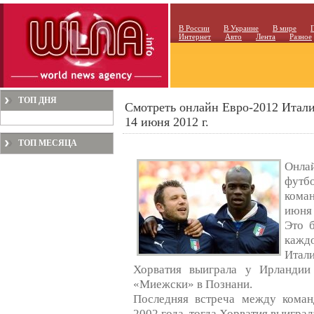
В России
В Украине
В мире
Интернет
Авто
Лента
Разное
ТОП ДНЯ
Смотреть онлайн Евро-2012 Итали
14 июня 2012 г.
ТОП МЕСЯЦА
Онл
футб
кома
июня 
Это б
кажд
Итал
Хорватия выиграла у Ирландии 
«Миежски» в Познани.
Последняя встреча между коман
2002 года, тогда Хорватия выиграла