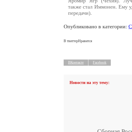
Яромир Ягр (Чехия). Лу
также стал Иммонен. Ему уд
передачи).
Опубликовано в категории:
С
В твиттер
Нравится
ВКонтакте
Facebook
Новости на эту тему:
Сборная Рос