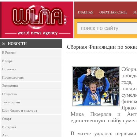
ГЛАВНАЯ
ОБРАТНАЯ СВЯЗЬ
Р
НОВОСТИ
Сборная Финляндии по хокк
В России
В мире
Сбор
Политика
побед
Происшествия
года,
Экономика
поед
сумел
Общество
финск
Технологии
Яркко
Шоу-бизнес и культура
Мика Пюеряля и Антт
Спорт
единственную шайбу сумел
Интернет
В матче удалось первыми
Авто