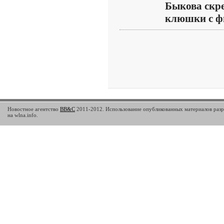
Быкова скр
клюшки с фи
Новостное агентство
BB&C
2011-2012. Использование опубликованных материалов разр
на wlna.info.