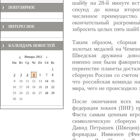
шайбу на 28-й минуте вст
ПОПУЛЯРНОЕ
секунд до конца второг
численное преимущество
окончательный разгромны
ИНТЕРЕСНОЕ
забросить целых пять шайб
Таким образом, сборная
КАЛЕНДАРЬ НОВОСТЕЙ
золотых медалей на Чемпи
Шведская дружина довол
«
Январь 2012 »
именно они были фаворита
Пн
Вт
Ср
Чт
Пт
Сб
Вс
первенстве планеты достал
1
сборную России со счетом 
2
3
4
5
6
7
8
что российская команда на
9
10
11
12
13
14
15
мира, чего не происходило з
16
17
18
19
20
21
22
23
24
25
26
27
28
29
30
31
После окончания всех м
федерация хоккея (IIHF) 
Фаста самым ценным игро
символическую сборную
Давид Петрашек (Швеция)
форварды Иммонен (Фин