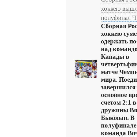
хоккею вышл
полуфинал 
Сборная Рос
хоккею сум
одержать по
над команд
Канады в
четвертьфи
матче Чемп
мира. Поед
завершился
основное вр
счетом 2:1 в
дружины Вя
Быкован. В
полуфинале
команда Вя