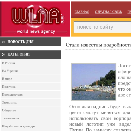
ГЛАВНАЯ
ОБРАТНАЯ СВЯЗЬ
Р
НОВОСТЬ ДНЯ
Стали известны подробност
КАТЕГОРИИ
В России
Логот
офици
На Украине
площ
В мире
предс
Политика
что он
две с
Происшествия
Экономика
Основная надпись будет вык
Общество
цвета смогут меняться дл
использовать свои корпора
Технологии
новый логотип уже видел
Шоу-бизнес и культура
Путин. По замыслу создате