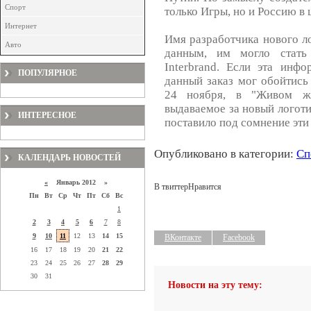
Спорт
только Игры, но и Россию в 
Интернет
Имя разработчика нового л
Авто
данным, им могло стать 
Interbrand. Если эта инфо
ПОПУЛЯРНОЕ
данный заказ мог обойтись
24 ноября, в "Живом жу
выдаваемое за новый логоти
ИНТЕРЕСНОЕ
поставило под сомнение эти
Опубликовано в категории:
Сп
КАЛЕНДАРЬ НОВОСТЕЙ
«
Январь 2012 »
В твиттер
Нравится
Пн
Вт
Ср
Чт
Пт
Сб
Вс
1
2
3
4
5
6
7
8
9
10
11
12
13
14
15
ВКонтакте
Facebook
16
17
18
19
20
21
22
23
24
25
26
27
28
29
30
31
Новости на эту тему: