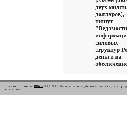
рублей (ок
двух милли
долларов),
пишут
"Ведомости
информаци
силовых
структур Ро
деньги на
обеспечение 
Новостное агентство
BB&C
2011-2012. Использование опубликованных материалов разр
на wlna.info.