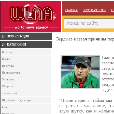
ГЛАВНАЯ
ОБРАТНАЯ СВЯЗЬ
Р
НОВОСТЬ ДНЯ
Бердыев назвал причины пор
КАТЕГОРИИ
В России
Глав
В мире
главн
Политика
стар
Происшествия
чемп
отсут
Экономика
ведущ
Общество
году 
Технологии
"После первого тайма мы
Шоу-бизнес и культура
сыграть на удержание, от
Спорт
злую шутку, как и желание
Интернет