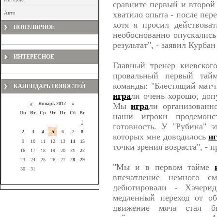
сравните первый и второй 
Авто
хватило опыта - после пер
хотя я просил действова
ПОПУЛЯРНОЕ
необоснованно опускались
результат", - заявил Курба
ИНТЕРЕСНОЕ
Главный тренер киевског
провальный первый тайм
команды: "Блестящий матч
КАЛЕНДАРЬ НОВОСТЕЙ
игра
ли очень хорошо, доп
«
Январь 2012 »
Мы
игра
ли организованн
Пн
Вт
Ср
Чт
Пт
Сб
Вс
наши игроки продемонс
1
готовность. У "Рубина" 
2
3
4
5
6
7
8
которых мне доводилось
и
9
10
11
12
13
14
15
точки зрения возраста", - 
16
17
18
19
20
21
22
23
24
25
26
27
28
29
"Мы и в первом тайме
30
31
впечатление немного с
дебютировали - Хачери
медленный переход от об
движение мяча стал бы