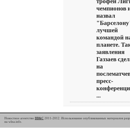
трофей Лиг
чемпионов 
назвал
"Барселону
лучшей
командой н
планете. Та
заявления
Газзаев сде
на
послематче
пресс-
конференци
...
Новостное агентство
BB&C
2011-2012. Использование опубликованных материалов разр
на wlna.info.