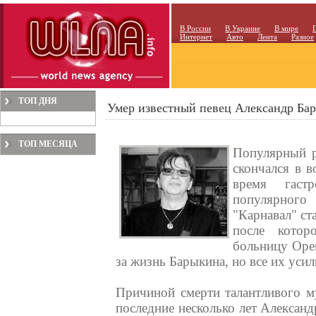
В России
В Украине
В мире
Интернет
Авто
Лента
Разное
ТОП ДНЯ
Умер известный певец Александр Ба
ТОП МЕСЯЦА
Популярный р
скончался в в
время гаст
популярного
"Карнавал" ст
после котор
больницу Оре
за жизнь Барыкина, но все их уси
Причиной смерти талантливого м
последние несколько лет Александ