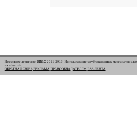
Новостное агентство
BB&C
2011-2013. Использование опубликованных материалов разр
на wlna.info.
ОБРАТНАЯ СВЯЗЬ
РЕКЛАМА
ПРАВООБЛАДАТЕЛЯМ
RSS-ЛЕНТА