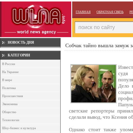
ГЛАВНАЯ
ОБРАТНАЯ СВЯЗЬ
Р
НОВОСТЬ ДНЯ
Собчак тайно вышла замуж 
КАТЕГОРИИ
В России
Извест
На Украине
судя 
попул
В мире
Дело 
Политика
социа
Происшествия
проф
Папун
Экономика
светские репортеры принял
Общество
сделали вывод, что Ксения о
Технологии
Шоу-бизнес и культура
Однако стоит также упомя