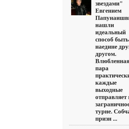
звездами"
Евгением
Папунаишв
нашли
идеальный
способ быть
наедине дру
другом.
Влюбленна
пара
практическ
каждые
выходные
отправляет 
загранично
турне. Собч
призн ...