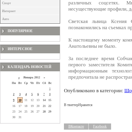
различных соцсетях. М
Спорт
несуществующие профили, да
Интернет
Авто
Светская львица Ксения 
познакомились на съемках пр
ПОПУЛЯРНОЕ
К настоящему моменту комм
Анатольевны не было.
ИНТЕРЕСНОЕ
За последнее время Собча
первого заместителя Коми
КАЛЕНДАРЬ НОВОСТЕЙ
информационным техноло
предпочитала не распростран
«
Январь 2012 »
Пн
Вт
Ср
Чт
Пт
Сб
Вс
1
Опубликовано в категории:
Шоу
2
3
4
5
6
7
8
9
10
11
12
13
14
15
В твиттер
Нравится
16
17
18
19
20
21
22
23
24
25
26
27
28
29
30
31
ВКонтакте
Facebook