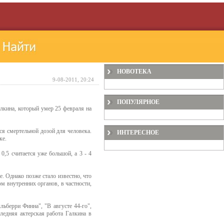
НОВОТЕКА
9-08-2011, 20:24
ПОПУЛЯРНОЕ
лкина, который умер 25 февраля на
тся смертельной дозой для человека.
ИНТЕРЕСНОЕ
ке.
0,5 считается уже большой, а 3 - 4
е. Однако позже стало известно, что
ом внутренних органов, в частности,
льберри Финна", "В августе 44-го",
ледняя актерская работа Галкина в