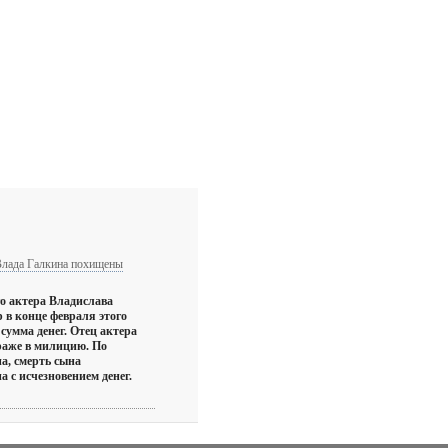
Влада Галкина похищены
о актера Владислава
 в конце февраля этого
сумма денег. Отец актера
раже в милицию. По
а, смерть сына
а с исчезновением денег.