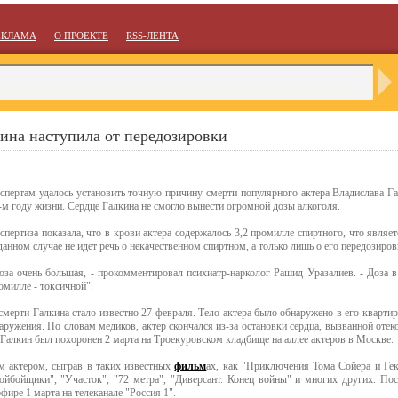
ЕКЛАМА
О ПРОЕКТЕ
RSS-ЛЕНТА
ина наступила от передозировки
спертам удалось установить точную причину смерти популярного актера Владислава Га
-м году жизни. Сердце Галкина не смогло вынести огромной дозы алкоголя.
спертиза показала, что в крови актера содержалось 3,2 промилле спиртного, что являе
данном случае не идет речь о некачественном спиртном, а только лишь о его передозиров
оза очень большая, - прокомментировал психиатр-нарколог Рашид Уразалиев. - Доза в 
омилле - токсичной".
смерти Галкина стало известно 27 февраля. Тело актера было обнаружено в его квартир
наружения. По словам медиков, актер скончался из-за остановки сердца, вызванной отек
Галкин был похоронен 2 марта на Троекуровском кладбище на аллее актеров в Москве.
м актером, сыграв в таких известных
фильм
ах, как "Приключения Тома Сойера и Гек
ойбойщики", "Участок", "72 метра", "Диверсант. Конец войны" и многих других. Пос
фире 1 марта на телеканале "Россия 1".