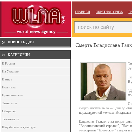
ГЛАВНАЯ
ОБРАТНАЯ СВЯЗЬ
Р
НОВОСТЬ ДНЯ
Смерть Владислава Галк
КАТЕГОРИИ
В России
Эк
39
На Украине
Эк
В мире
В 
Политика
"Д
пр
Происшествия
Экономика
О 
смерть наступила за 2-3 дня до об
Общество
поджелудочной железы. Владислав 
Технологии
Владислав Галкин стал популярны
"Ворошиловский стрелок", "Дальн
Шоу-бизнес и культура
телесериале "Котовский" выйдет в э