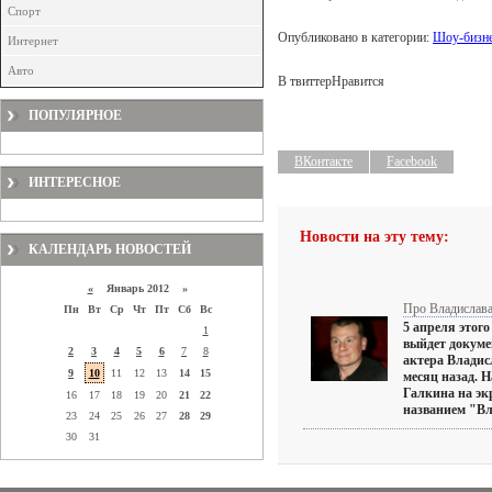
Спорт
Опубликовано в категории:
Шоу-бизне
Интернет
Авто
В твиттер
Нравится
ПОПУЛЯРНОЕ
ВКонтакте
Facebook
ИНТЕРЕСНОЕ
Новости на эту тему:
КАЛЕНДАРЬ НОВОСТЕЙ
«
Январь 2012 »
Про Владислав
Пн
Вт
Ср
Чт
Пт
Сб
Вс
5 апреля этого
1
выйдет докум
2
3
4
5
6
7
8
актера Владис
9
10
11
12
13
14
15
месяц назад. Н
Галкина на эк
16
17
18
19
20
21
22
названием "Вла
23
24
25
26
27
28
29
30
31