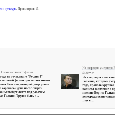
с и культура
. Просмотров: 13
Из квартиры умершего 
а Галкина снимают фильм
$130 тыс.
 года на телеканале "Россия 1"
Из квартиры известног
ентальный фильм про талантливого
Галкина, который умер
лава Галкина, который умер ровно
года, пропала крупная 
а сороковой день после смерти
написал заявление о к
раны выйдет лента под рабочим
мнению Бориса Галкин
д Галкин. Трудно быть г ...
непосредственно связан
Еще в ...