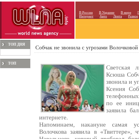
В России
В Украине
В мире
Интернет
Авто
Лента
Разное
ТОП ДНЯ
Собчак не звонила с угрозами Волочковой
ТОП
Светская л
МЕСЯЦА
Ксюша Собч
звонила и у
Ксения Соб
телефонных
по ее иниц
заявила ба
интернете.
Напоминаем, накануне самая ус
Волочкова заявила в «Твиттере», 
Навального, который требовал бал