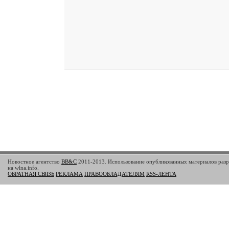
Новостное агентство
BB&C
2011-2013. Использование опубликованных материалов разр
на wlna.info.
ОБРАТНАЯ СВЯЗЬ
РЕКЛАМА
ПРАВООБЛАДАТЕЛЯМ
RSS-ЛЕНТА