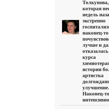
Толкунова,
которая не
недель наз
экстренно
госпитализ
наконец-то
почувствов
лучше и да
отказалась
курса
химиотерап
истории бо
артистка
долгождан
улучшение
Наконец-т
интенсивное