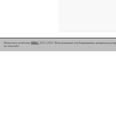
Новостное агентство
BB&C
2011-2012. Использование опубликованных материалов разр
на wlna.info.