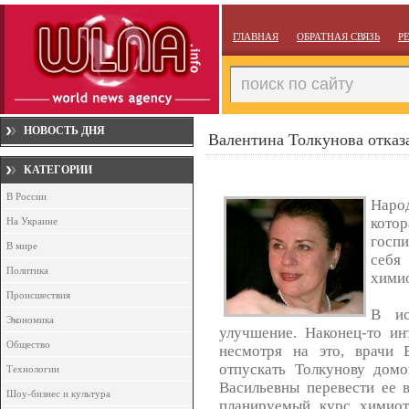
ГЛАВНАЯ
ОБРАТНАЯ СВЯЗЬ
Р
НОВОСТЬ ДНЯ
Валентина Толкунова отказ
КАТЕГОРИИ
В России
Народ
котор
На Украине
госп
В мире
себя
Политика
хими
Происшествия
В ис
Экономика
улучшение. Наконец-то ин
Общество
несмотря на это, врачи 
отпускать Толкунову дом
Технологии
Васильевны перевести ее в
Шоу-бизнес и культура
планируемый курс химиот