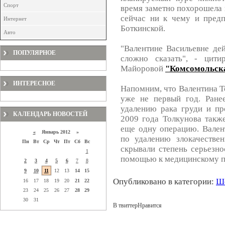
Спорт
время заметно похорошела и
сейчас ни к чему и предп
Интернет
Боткинской.
Авто
"Валентине Васильевне дей
ПОПУЛЯРНОЕ
сложно сказать", - цити
Майоровой
"Комсомольск
ИНТЕРЕСНОЕ
Напомним, что Валентина Т
уже не первый год. Ране
удалению рака груди и пр
КАЛЕНДАРЬ НОВОСТЕЙ
2009 года Толкунова такж
еще одну операцию. Вален
«
Январь 2012 »
по удалению злокачестве
Пн
Вт
Ср
Чт
Пт
Сб
Вс
скрывали степень серьезно
1
помощью к медицинскому п
2
3
4
5
6
7
8
9
10
11
12
13
14
15
Опубликовано в категории:
Шо
16
17
18
19
20
21
22
23
24
25
26
27
28
29
30
31
В твиттер
Нравится