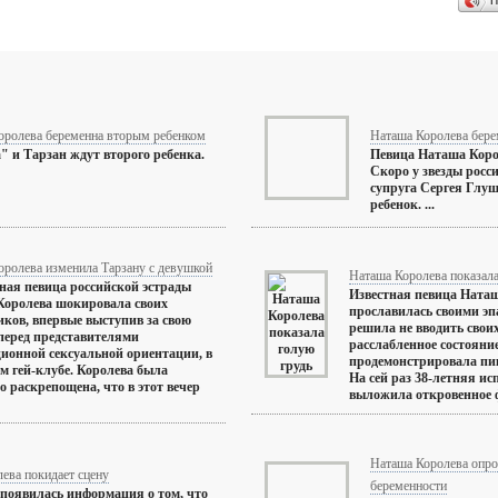
П
оролева беременна вторым ребенком
Наташа Королева бере
" и Тарзан ждут второго ребенка.
Певица Наташа Коро
Скоро у звезды росси
супруга Сергея Глуш
ребенок. ...
оролева изменила Тарзану с девушкой
Наташа Королева показала
ая певица российской эстрады
Известная певица Наташ
Королева шокировала своих
прославилась своими э
ков, впервые выступив за свою
решила не вводить свои
перед представителями
расслабленное состояние
ионной сексуальной ориентации, в
продемонстрировала пи
м гей-клубе. Королева была
На сей раз 38-летняя и
о раскрепощена, что в этот вечер
выложила откровенное фо
Наташа Королева опров
ева покидает сцену
беременности
 появилась информация о том, что