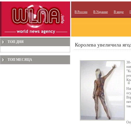
В России
В Украине
В мире
ТОП ДНЯ
Королева увеличила яг
ТОП МЕСЯЦА
38
на
"К
реш
Кр
На
осу
Вп
пя
та
Оп