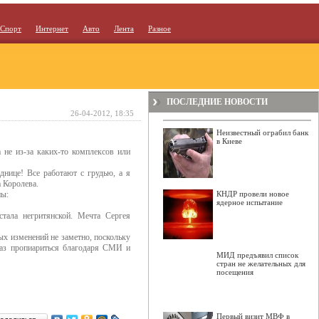
Спорт
Интернет
Авто
Лента
Разное
ПОСЛЕДНИЕ НОВОСТИ
26-04-2012, 18:35
Неизвестный ограбил банк
в Киеве
 не из-за каких-то комплексов или
днице! Все работают с грудью, а я
а Королева.
ны:
КНДР провели новое
ядерное испытание
стала негритянской. Мечта Сергея
ых изменений не заметно, поскольку
раз пропиариться благодаря СМИ и
МИД предъявил список
стран не желательных для
посещения
Первый визит МВФ в