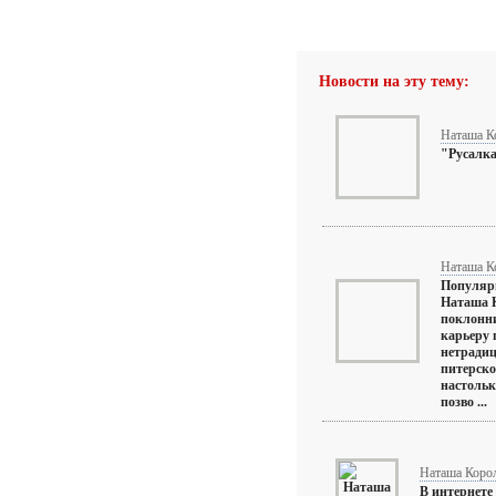
Новости на эту тему:
Наташа К
"Русалка
Наташа К
Популярн
Наташа 
поклонни
карьеру 
нетрадиц
питерско
настольк
позво ...
Наташа Корол
В интернете