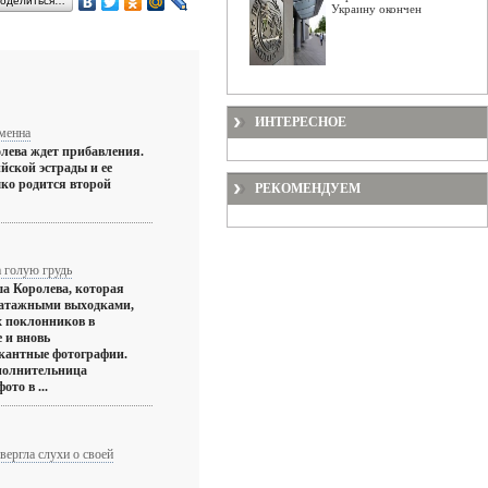
оделиться…
Украину окончен
ИНТЕРЕСНОЕ
менна
лева ждет прибавления.
йской эстрады и ее
ко родится второй
РЕКОМЕНДУЕМ
 голую грудь
а Королева, которая
патажными выходками,
х поклонников в
 и вновь
кантные фотографии.
сполнительница
то в ...
ергла слухи о своей