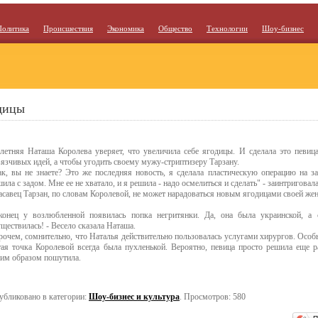
Политика
Происшествия
Экономика
Общество
Технологии
Шоу-бизнес
одицы
-летняя Наташа Королева уверяет, что увеличила себе ягодицы. И сделала это певица
вязчивых идей, а чтобы угодить своему мужу-стриптизеру Тарзану.
ак, вы не знаете? Это же последняя новость, я сделала пластическую операцию на за
ила с задом. Мне ее не хватало, и я решила - надо осмелиться и сделать" - заинтриговал
асавец Тарзан, по словам Королевой, не может нарадоваться новым ягодицами своей же
конец у возлюбленной появилась попка негритянки. Да, она была украинской, а 
ществилась! - Весело сказала Наташа.
рочем, сомнительно, что Наталья действительно пользовалась услугами хирургов. Особ
тая точка Королевой всегда была пухленькой. Вероятно, певица просто решила еще 
ким образом пошутила.
убликовано в категории:
Шоу-бизнес и культура
. Просмотров: 580