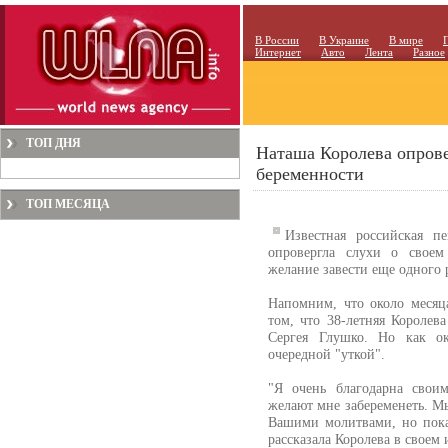
В России
В Украине
В мире
Интернет
Авто
Лента
Разное
ТОП ДНЯ
Наташа Королева опрове
беременности
ТОП МЕСЯЦА
Известная российская п
опровергла слухи о своем
желание завести еще одного 
Напомним, что около месяц
том, что 38-летняя Королев
Сергея Глушко. Но как ок
очередной "уткой".
"Я очень благодарна свои
желают мне забеременеть. Мы
Вашими молитвами, но пока
рассказала Королева в своем