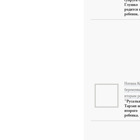
супруга 
Глушко
родится 
ребенок. .
Наташа К
беременн
вторым р
"Русалка
Тарзан 
второго
ребенка.