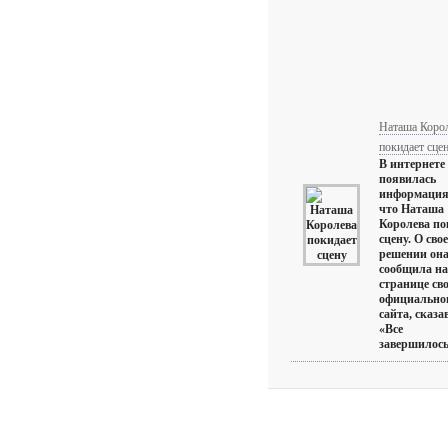
Наташа Коро
покидает сце
В интернете
появилась
информация 
что Наташа
Королева по
сцену. О сво
решении он
сообщила на
странице сво
официально
сайта, сказа
«Все
завершилось».