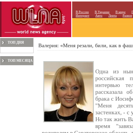
В России
В Украине
В мире
Интернет
Авто
Лента
Разное
ТОП ДНЯ
Валерия: «Меня резали, били, как в фаш
ТОП МЕСЯЦА
Одна из нын
российская 
интервью те
рассказала о
брака с Иоси
"Меня десят
застенках, - 
Но так жить В
время "завя
родителям в Саратовскую область, п