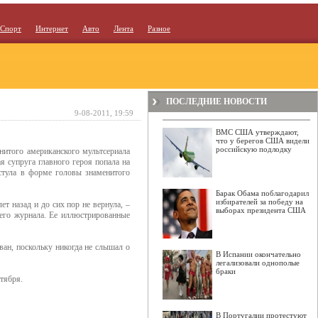
Спорт
Интернет
Авто
Лента
Разное
ПОСЛЕДНИЕ НОВОСТИ
9-08-2011, 19:59
ВМС США утверждают,
что у берегов США видели
российскую подлодку
нитого американского мультсериала
 супруга главного героя попала на
стула в форме головы знаменитого
Барак Обама поблагодарил
избирателей за победу на
т назад и до сих пор не вернула, –
выборах президента США
шего журнала. Ее иллюстрированные
ван, поскольку никогда не слышал о
В Испании окончательно
легализовали однополые
браки
тября.
В Португалии протестуют