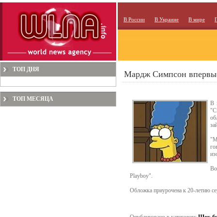
В России
В Украине
В мире
ТОП ДНЯ
Мардж Симпсон впервые
ТОП МЕСЯЦА
В 
"С
об
за
"М
го
из
Во
Playboy".
Обложка приурочена к 20-летию сер