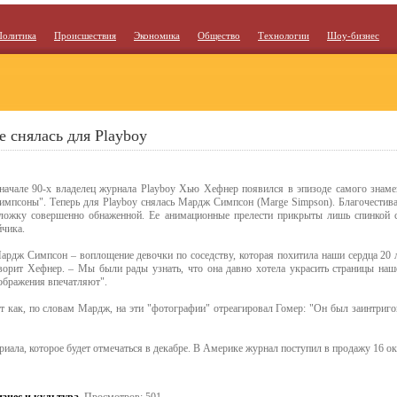
Политика
Происшествия
Экономика
Общество
Технологии
Шоу-бизнес
 снялась для Playboy
начале 90-х владелец журнала Playboy Хью Хефнер появился в эпизоде самого знаме
импсоны". Теперь для Playboy снялась Мардж Симпсон (Marge Simpson). Благочестивая
ложку совершенно обнаженной. Ее анимационные прелести прикрыты лишь спинкой 
йчика.
ардж Симпсон – воплощение девочки по соседству, которая похитила наши сердца 20 ле
ворит Хефнер. – Мы были рады узнать, что она давно хотела украсить страницы на
ображения впечатляют".
т как, по словам Мардж, на эти "фотографии" отреагировал Гомер: "Он был заинтриго
иала, которое будет отмечаться в декабре. В Америке журнал поступил в продажу 16 ок