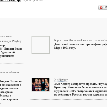
знес и культура
. Просмотров: 501
П
з сериала
Беременная Джессика Симпсон снялась обн
ялась для Playboy.
Джессика Симпсон повторила фотограф
джер
Мур в 1991 году.,
8" Линдси Эванс
а "девушкой
ериканском
охан на обложке
У «Playboy
 Линдси Лохан, не
Хью Хефнер собирается продать Playbo
я без скандала: в
Брэнсону. Компания была основана в да
 неделю раньше
журнала в США выпускаются журналы 
ого срока,
во всём мире. Русская версия журнала вых
бложка с
 для журнала
..