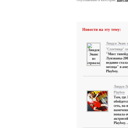
Опубликовано в категории:
Шоу-би
Новости на эту тему:
Линдси Эванс и
"Сплетница" сн
"Мисс тиней
Луизианы-200
недавно стал
месяца" в ам
Playboy.
Линдси Л
Playboy
Там, где
обойдетс
сеть, на
намеченн
попала о
актрисой
Playboy. .