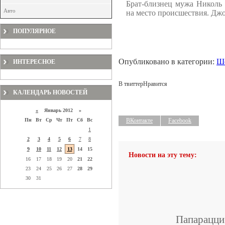
Брат-близнец мужа Николь 
Авто
на место происшествия. Джо
ПОПУЛЯРНОЕ
Опубликовано в категории:
Шо
ИНТЕРЕСНОЕ
В твиттер
Нравится
КАЛЕНДАРЬ НОВОСТЕЙ
«
Январь 2012 »
Пн
Вт
Ср
Чт
Пт
Сб
Вс
ВКонтакте
Facebook
1
2
3
4
5
6
7
8
9
10
11
12
13
14
15
Новости на эту тему:
16
17
18
19
20
21
22
23
24
25
26
27
28
29
30
31
Папарацци