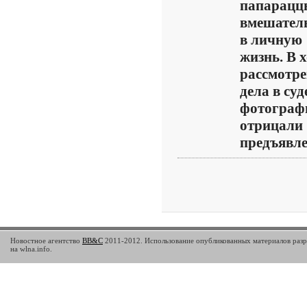
папарацц
вмешател
в личную
жизнь. В х
рассмотр
дела в суд
фотогра
отрицали
предъявле 
Новостное агентство
BB&C
2011-2012. Использование опубликованных материалов разр
на wlna.info.