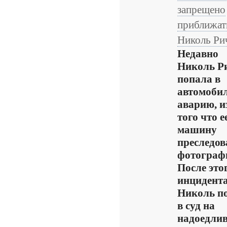
запрещено
приближат
Николь Ри
Недавно
Николь Р
попала в
автомоби
аварию, и
того что е
машину
преследов
фотограф
После это
инцидент
Николь п
в суд на
надоедли