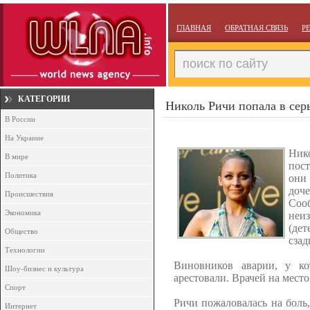
ГЛАВНАЯ
ОБРАТНАЯ СВЯЗЬ
Р
КАТЕГОРИИ
Николь Ричи попала в сер
В России
На Украине
Ник
В мире
пос
Политика
они
доч
Происшествия
Сооб
Экономика
неи
(дет
Общество
сзад
Технологии
Виновников аварии, у ко
Шоу-бизнес и культура
арестовали. Врачей на мест
Спорт
Ричи пожаловалась на боль,
Интернет