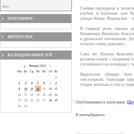
Авто
Съемки проходили в нескол
клубов, в балетном зале 
улицах Киева. Видеоклип – 
ПОПУЛЯРНОЕ
В главной роли снялась д
Владимира Винокура Анастас
ИНТЕРЕСНОЕ
в дружеских отношениях. Де
осталась очень довольна.
Сама же Наташа Королева
КАЛЕНДАРЬ НОВОСТЕЙ
розовом платье с бахромой 
случившееся на площадке с н
«
Январь 2012 »
Пн
Вт
Ср
Чт
Пт
Сб
Вс
Видеоклип обещает быть
1
сексуальным, благодаря на
2
3
4
5
6
7
8
стадии монтажа и уже в ско
9
10
11
12
13
14
15
16
17
18
19
20
21
22
23
24
25
26
27
28
29
Опубликовано в категории:
Шоу
30
31
В твиттер
Нравится