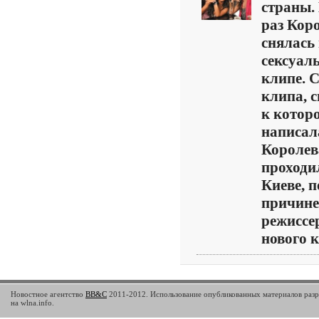
страны.
раз Кор
снялась 
сексуал
клипе. 
клипа, 
к котор
написал
Королев
проходи
Киеве, п
причине
режиссе
нового к 
Новостное агентство
BB&C
2011-2012. Использование опубликованных материалов разр
на wlna.info.