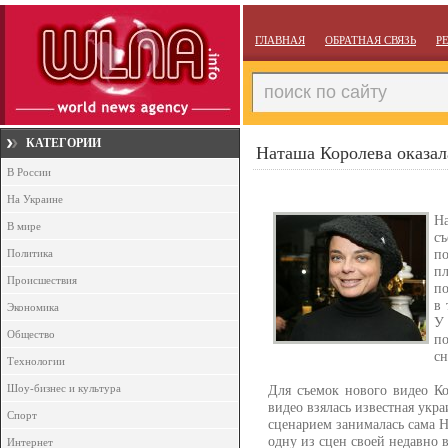
ГЛАВНАЯ
ОБРАТНАЯ СВЯЗЬ
Р
КАТЕГОРИИ
Наташа Королева оказал
В России
На Украине
Н
В мире
с
п
Политика
пл
Происшествия
по
в 
Экономика
У
Общество
п
сн
Технологии
Шоу-бизнес и культура
Для съемок нового видео Ко
видео взялась известная укр
Спорт
сценарием занималась сама Н
одну из сцен своей недавно
Интернет