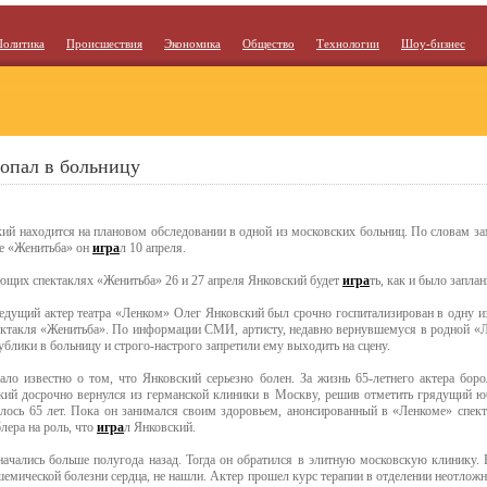
Политика
Происшествия
Экономика
Общество
Технологии
Шоу-бизнес
опал в больницу
ий находится на плановом обследовании в одной из московских больниц. По словам за
ле «Женитьба» он
игра
л 10 апреля.
ующих спектаклях «Женитьба» 26 и 27 апреля Янковский будет
игра
ть, как и было запла
едущий актер театра «Ленком» Олег Янковский был срочно госпитализирован в одну и
пектакля «Женитьба». По информации СМИ, артисту, недавно вернувшемуся в родной «
лики в больницу и строго-настрого запретили ему выходить на сцену.
ло известно о том, что Янковский серьезно болен. За жизнь 65-летнего актера бор
кий досрочно вернулся из германской клиники в Москву, решив отметить грядущий ю
ось 65 лет. Пока он занимался своим здоровьем, анонсированный в «Ленкоме» спекта
лера на роль, что
игра
л Янковский.
начались больше полугода назад. Тогда он обратился в элитную московскую клинику.
шемической болезни сердца, не нашли. Актер прошел курс терапии в отделении неотложн