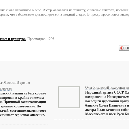
ние снова напомнило о себе. Актер жаловался на тошноту, снижение аппетита, постоян
орили, что заболевание диагностировали в поздней стадии. В прессу просочилась инфо
знес и культура
. Просмотров: 1296
П
ег Янковский срочно
Олег Янковский похоронен н
изирован
Народный артист СССР Ол
овский накануне был срочно
похоронен на Новодевичьем
изирован в крайне тяжелом
последней церемонии прису
и. Причиной госпитализации
близкие Олега Ивановича и
утреннее кровотечение. По
актера было зачитано собо
рачей, состояние знаменитого
Московского и всея Руси Кир
вызывает серьезное опасение.