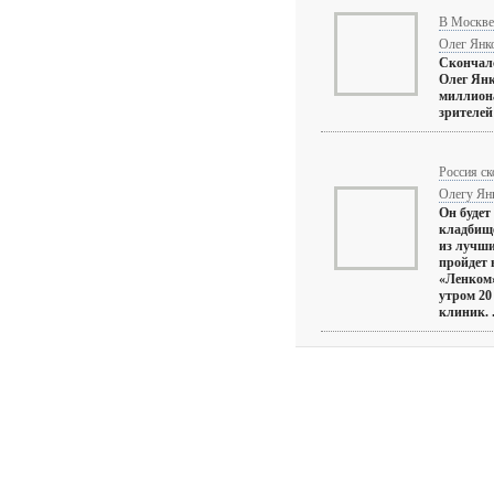
В Москве 
Олег Янк
Скончал
Олег Янк
миллиона
зрителей
Россия ск
Олегу Ян
Он будет
кладбище
из лучши
пройдет 
«Ленком»
утром 20
клиник. .