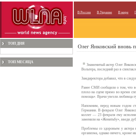
В России
В Украине
В мире
ТОП ДНЯ
Олег Янковский вновь п
ТОП МЕСЯЦА
Знаменитый актер Олег Янковск
Вольтера, последний раз в спектак
Замдиректора добавил, что в след
Ранее СМИ сообщили о том, что в
плохо на сцене прямо во время с
помощь». Врачи увезли любимца пуб
Напомним, перед новым годом ста
Германии. В феврале Олег Янковс
коллег — 23 февраля ему исполнил
заменили на «Женитьбу», введя дуб
Проблемы со здоровьем у актера 
организма, однако ничего, кроме и