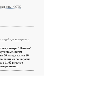
 Янковским: ФОТО
и людей для прощания с
лись у театра "Ленком"
артистом Олегом
а 66-м году жизни 20
рощания со всенародно
 в 11.00 в театре
го раннего ...