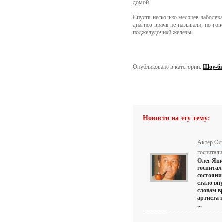
домой.
Спустя несколько месяцев заболева
диагноз врачи не называли, но гов
поджелудочной железы.
Опубликовано в категории:
Шоу-би
Новости на эту тему:
Актер Ол
госпитал
Олег Янк
госпитал
состояни
стало вн
словам в
артиста 
...