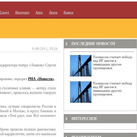
Спорт
Интернет
Авто
Лента
Разное
ПОСЛЕДНИЕ НОВОСТИ
9-08-2011, 19:24
Тиллерсон считает победу
над ИГ шагом в
ликвидации других
мдиректора театра «Ленком» Сергея
группировок
нировано, передает
РИА «Новости»
.
Тиллерсон считает победу
над ИГ шагом в
з столичных клиник — актеру стало
ликвидации других
Ленком», пришлось вызвать «скорую
группировок
олись лучшие специалисты России и
билей в Москве, в кругу близких и
кль «Tout payе, или Все оплачено»
ИНТЕРЕСНОЕ
 Врачи провели полную диагностику
ой кардиологии, затем его выписали