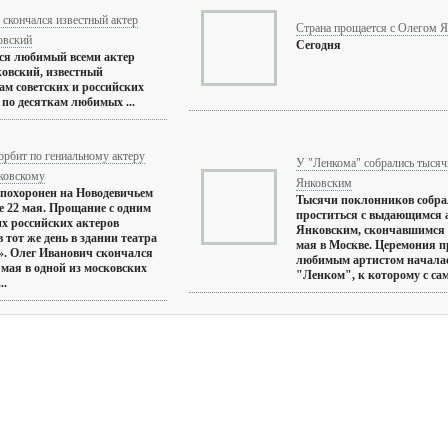
скончался известный актер
Страна прощается с Олегом
овский
Сегодня
ся любимый всеми актер
овский, известный
м советских и российских
 по десяткам любимых ...
орбит по гениальному актеру
У "Ленкома" собрались тысяч
ковскому
Янковским
 похоронен на Новодевичьем
Тысячи поклонников собра
 22 мая. Прощание с одним
проститься с выдающимся 
х российских актеров
Янковским, скончавшимся н
в тот же день в здании театра
мая в Москве. Церемония п
. Олег Иванович скончался
любимым артистом началась
 мая в одной из московских
"Ленком", к которому с само
..