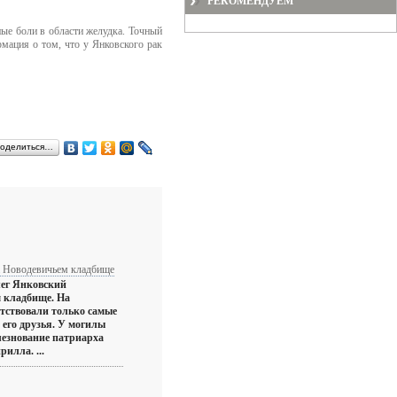
РЕКОМЕНДУЕМ
ные боли в области желудка. Точный
рмация о том, что у Янковского рак
оделиться…
а Новодевичьем кладбище
ег Янковский
 кладбище. На
тствовали только самые
 его друзья. У могилы
лезнование патриарха
илла. ...