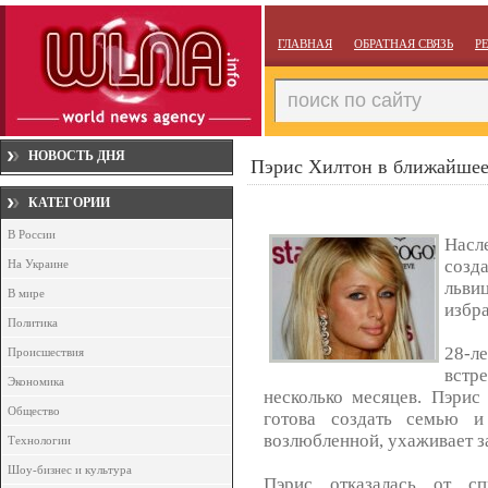
ГЛАВНАЯ
ОБРАТНАЯ СВЯЗЬ
Р
НОВОСТЬ ДНЯ
Пэрис Хилтон в ближайшее
КАТЕГОРИИ
В России
Насл
созд
На Украине
льви
В мире
избра
Политика
28-ле
Происшествия
вст
Экономика
несколько месяцев. Пэрис
Общество
готова создать семью и
возлюбленной, ухаживает за
Технологии
Шоу-бизнес и культура
Пэрис отказалась от сп