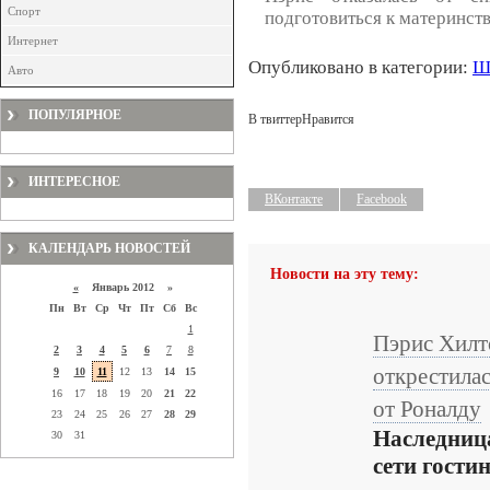
Спорт
подготовиться к материнств
Интернет
Опубликовано в категории:
Ш
Авто
ПОПУЛЯРНОЕ
В твиттер
Нравится
ИНТЕРЕСНОЕ
ВКонтакте
Facebook
КАЛЕНДАРЬ НОВОСТЕЙ
Новости на эту тему:
«
Январь 2012 »
Пн
Вт
Ср
Чт
Пт
Сб
Вс
1
Пэрис Хилт
2
3
4
5
6
7
8
открестила
9
10
11
12
13
14
15
16
17
18
19
20
21
22
от Роналду
23
24
25
26
27
28
29
Наследниц
30
31
сети гости