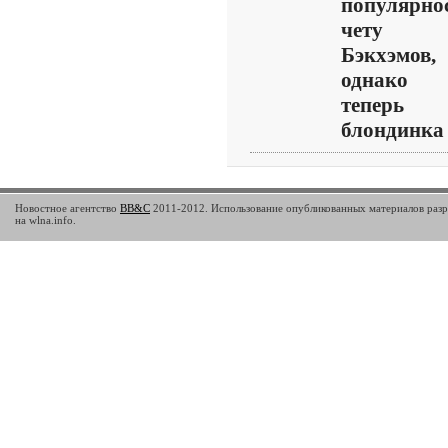
популярно
чету
Бэкхэмов,
однако
теперь
блондинка .
Новостное агентство
BB&C
2011-2012. Использование опубликованных материалов разр
на wlna.info.