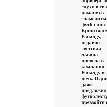
опровергл
слухи о св
романе со
знамениты
футболист
Криштиан
Роналду,
недавно
светская
львица
провела в
компании
Роналду в
ночь. Пэри
даже
предложил
футболист
превзойти 