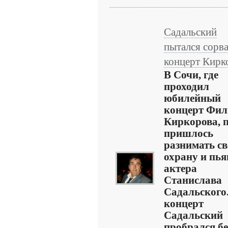
Садальский
пытался сорва
концерт Кирк
В Сочи, где
проходил
юбилейный
концерт Фи
Киркорова, 
пришлось
разнимать с
охрану и пья
актера
Станислава
Садальского
концерт
Садальский
пробрался бе