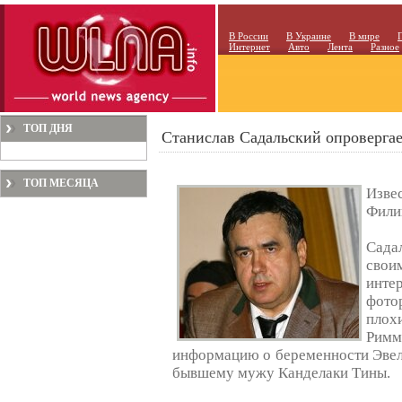
В России
В Украине
В мире
Интернет
Авто
Лента
Разное
ТОП ДНЯ
Станислав Садальский опровергае
ТОП МЕСЯЦА
Извес
Фили
Сада
свои
инт
фото
плохи
Рим
информацию о беременности Эвел
бывшему мужу Канделаки Тины.