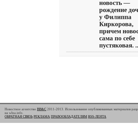
новость —
рождение до
у Филиппа
Киркорова,
причем ново
сама по себе
пустяковая. ..
Новостное агентство
BB&C
2011-2013. Использование опубликованных материалов разр
на wlna.info.
ОБРАТНАЯ СВЯЗЬ
РЕКЛАМА
ПРАВООБЛАДАТЕЛЯМ
RSS-ЛЕНТА