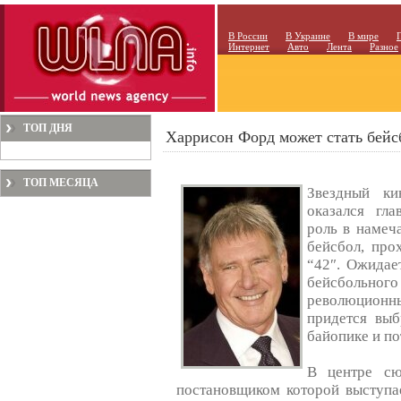
В России
В Украине
В мире
Интернет
Авто
Лента
Разное
ТОП ДНЯ
Харрисон Форд может стать бей
ТОП МЕСЯЦА
Звездный ки
оказался гл
роль в намеч
бейсбол, про
“42″. Ожидает
бейсбольн
революционны
придется выб
байопике и п
В центре сю
постановщиком которой выступа