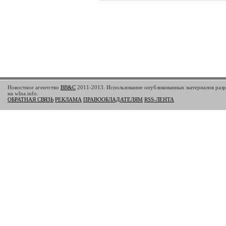
Новостное агентство
BB&C
2011-2013. Использование опубликованных материалов разр
на wlna.info.
ОБРАТНАЯ СВЯЗЬ
РЕКЛАМА
ПРАВООБЛАДАТЕЛЯМ
RSS-ЛЕНТА