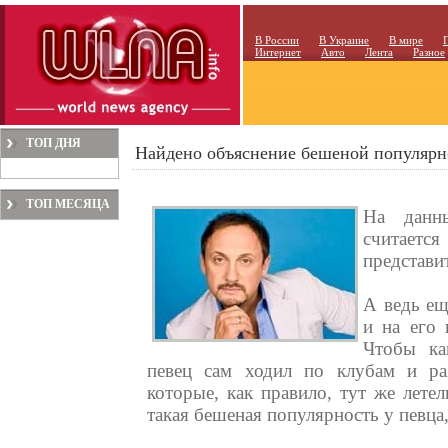
В России
В Украине
В мире
Интернет
Авто
Лента
Разное
ТОП ДНЯ
Найдено объяснение бешеной популярн
ТОП МЕСЯЦА
На данн
считает
представи
А ведь ещ
и на его 
Чтобы ка
певец сам ходил по клубам и раз
которые, как правило, тут же лете
такая бешеная популярность у певца