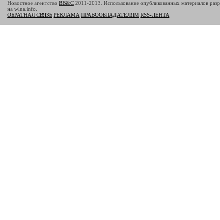
Новостное агентство
BB&C
2011-2013. Использование опубликованных материалов разр
на wlna.info.
ОБРАТНАЯ СВЯЗЬ
РЕКЛАМА
ПРАВООБЛАДАТЕЛЯМ
RSS-ЛЕНТА