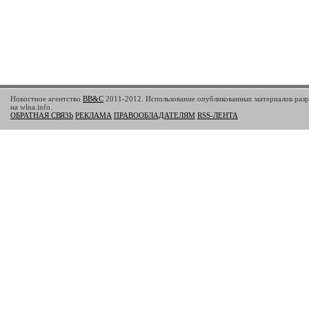
Новостное агентство
BB&C
2011-2012. Использование опубликованных материалов разр
на wlna.info.
ОБРАТНАЯ СВЯЗЬ
РЕКЛАМА
ПРАВООБЛАДАТЕЛЯМ
RSS-ЛЕНТА