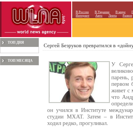
В России
В Украине
В мире
Интернет
Авто
Лента
Разное
ТОП ДНЯ
Сергей Безруков превратился в «дойн
ТОП МЕСЯЦА
У Серге
велико
парень,
первом 
живет с 
что Анд
определ
он учился в Институте междуна
студии МХАТ. Затем – в Институ
ходил редко, прогуливал.