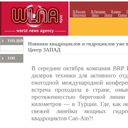
В России
В Украине
В мире
Интернет
Авто
Лента
Разное
ТОП ДНЯ
Новинки квадроциклов и гидроциклов уже 
Центр ЗАПАД
ТОП
МЕСЯЦА
В середине октября компания BRP
дилеров техники для активного отд
ежегодной международной конфере
встреча проходила в стране, омы
протяженностью береговой линии
километров — в Турции. Где, как н
свежей линейки мощных гидро
квадроциктов Can-Am?!