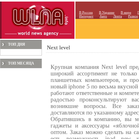
В России
В Украине
В мире
Интернет
Авто
Лента
Разное
ТОП ДНЯ
Next level
ТОП МЕСЯЦА
Крупная компания Next level пр
широкий ассортимент не только
планшетных компьютеров, и про
новый iphone 5 по весьма вкусной
работают ответственные и компете
радостью проконсультируют ва
возникшие вопросы. Все зака
доставляются по указанному адрес
Обратившись в компанию, вы мо
гаджеты и аксессуары «яблочной
оптом. Заказ можно сделать на са
есть возможность ipad new к