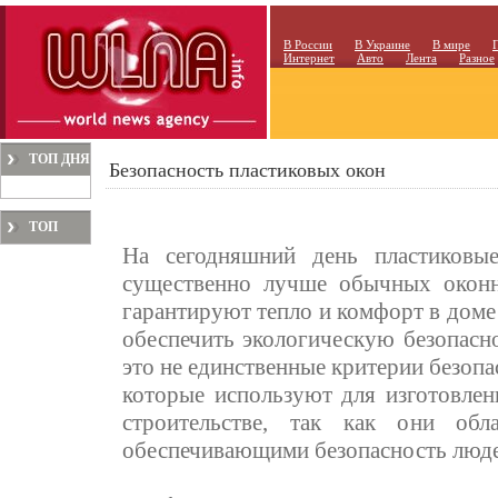
В России
В Украине
В мире
Интернет
Авто
Лента
Разное
ТОП ДНЯ
Безопасность пластиковых окон
ТОП
На сегодняшний день пластиков
МЕСЯЦА
существенно лучше обычных оконн
гарантируют тепло и комфорт в доме 
обеспечить экологическую безопасн
это не единственные критерии безоп
которые используют для изготовлен
строительстве, так как они обл
обеспечивающими безопасность люде