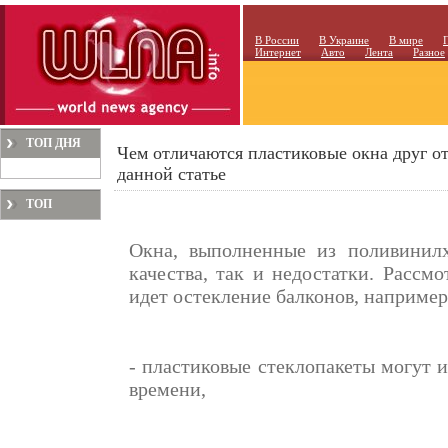
В России
В Украине
В мире
Интернет
Авто
Лента
Разное
ТОП ДНЯ
Чем отличаются пластиковые окна друг от
данной статье
ТОП
МЕСЯЦА
Окна, выполненные из поливинил
качества, так и недостатки. Рассм
идет остекление балконов, например,
- пластиковые стеклопакеты могут и
времени,