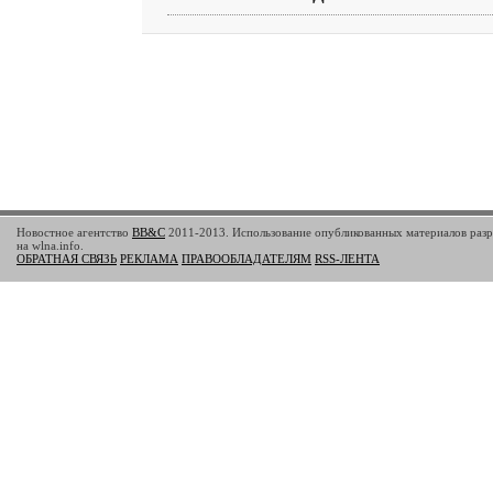
Новостное агентство
BB&C
2011-2013. Использование опубликованных материалов разр
на wlna.info.
ОБРАТНАЯ СВЯЗЬ
РЕКЛАМА
ПРАВООБЛАДАТЕЛЯМ
RSS-ЛЕНТА