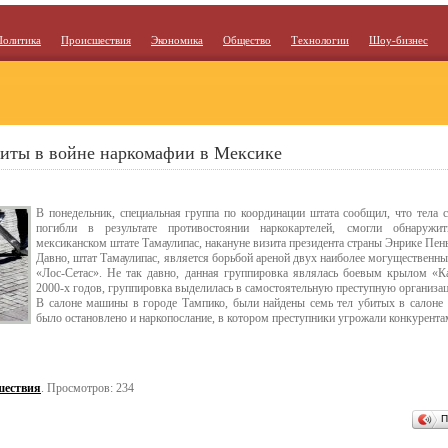
Политика
Происшествия
Экономика
Общество
Технологии
Шоу-бизнес
биты в войне наркомафии в Мексике
В понедельник, специальная группа по координации штата сообщил, что тела с
погибли в результате противостоянии наркокартелей, смогли обнаружи
мексиканском штате Тамаулипас, накануне визита президента страны Энрике Пен
Давно, штат Тамаулипас, является борьбой ареной двух наиболее могущественны
«Лос-Сетас». Не так давно, данная группировка являлась боевым крылом «Ка
2000-х годов, группировка выделилась в самостоятельную преступную организа
В салоне машины в городе Тампико, были найдены семь тел убитых в салоне 
было остановлено и наркопослание, в котором преступники угрожали конкурент
шествия
. Просмотров: 234
П