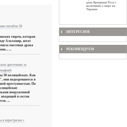
день Крещения Руси с
молитвами о мире на
Украине
ьме погибли 30
ИНТЕРЕСНОЕ
анских тюрем, которая
роде Альтамир, штат
зошла массовая драка
РЕКОМЕНДУЕМ
и... ...
ких арестовано за
комафией
ы 30 полицейских. Как
, они подозреваются в
нной преступностью. По
полицейские
виками вооруженной
 входящей в состав
ля. ...
 в перестрелке с