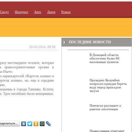
Спорт
Интернет
Авто
Лента
Разное
ПОСЛЕДНИЕ НОВОСТИ
20-05-2014, 09:58
В Донецкой области
обесточено более 60
населенных пунктов
разу шестнадцати человек, которые
ть правоохранительные органы в
ьи Ньето.
х наркокартелей «Картеля залива» и
ртеля залива», но, еще в середине
Президент Колумбии
попросил граждан беречь
цию.
воду перед приходом
машины в города Тампико. Кстати,
засухи
ам. Трое погибших были женщинами.
Пентагон расскажет о
ракетах ополченцев
оделиться…
Православные отмечают