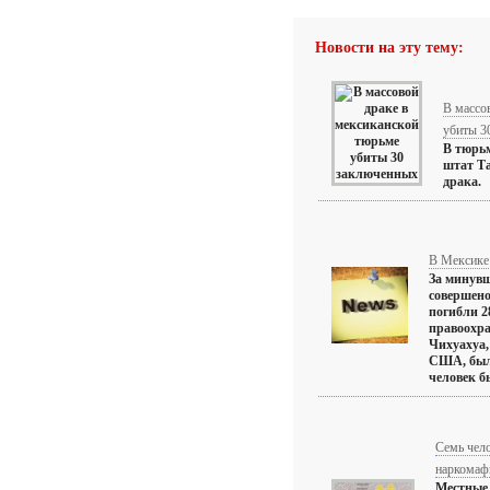
Новости на эту тему:
В массо
убиты 3
В тюрьм
штат Та
драка.
В Мексике 
За минув
совершено
погибли 2
правоохра
Чихуахуа,
США, была
человек бы
Семь чело
наркомаф
Местные 