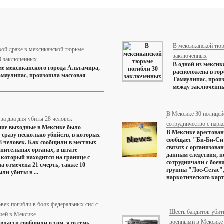
В мексиканской тюр
вой драке в мексиканской тюрьме
заключенных
0 заключенных
В одной из мексик
е мексиканского города Альтамира,
расположена в го
маулипас, произошла массовая
Тамаулипас, прои
между заключенным
В Мексике 30 полицейс
за два дня убиты 28 человек
сотрудничество с нар
шие выходные в Мексике было
В Мексике арестован
 сразу несколько убийств, в которых
сообщает "Би-Би-Си"
8 человек. Как сообщили в местных
связях с организова
нительных органах, в штате
данным следствия, 
 который находится на границе с
сотрудничали с бое
 отмечена 21 смерть, также 10
группы "Лос-Сетас",
ли убиты в ...
наркотического карте
век погибли в боях федеральных сил с
Шесть бандитов убиты
ией в Мексике
военными в Мексике
власти сообщили о том, что семь