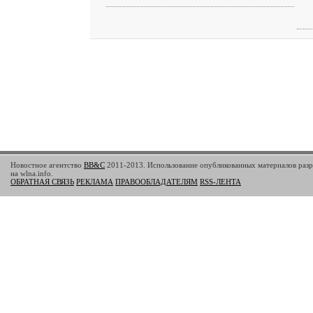
Новостное агентство
BB&C
2011-2013. Использование опубликованных материалов разр
на wlna.info.
ОБРАТНАЯ СВЯЗЬ
РЕКЛАМА
ПРАВООБЛАДАТЕЛЯМ
RSS-ЛЕНТА