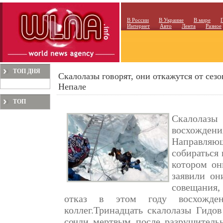
В России
В Украине
В мире
Интернет
Авто
Лента
Разное
ТОП ДНЯ
Скалолазы говорят, они откажутся от сез
Непале
ТОП
МЕСЯЦА
Скалолазы 
восхожд
Направляющ
собираться 
котором он
заявили он
совещания,
отказ в этом году восхожде
коллег.Тринадцать скалолазы Гидо
сочли мертвым после разрушитель