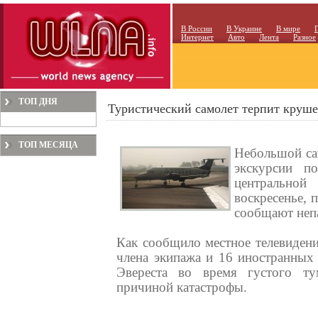
В России
В Украине
В мире
Интернет
Авто
Лента
Разное
ТОП ДНЯ
Туристический самолет терпит круше
ТОП МЕСЯЦА
Небольшой сам
экскурсии п
центральной
воскресенье, 
сообщают непа
Как сообщило местное телевидени
члена экипажа и 16 иностранных 
Эвереста во время густого ту
причиной катастрофы.