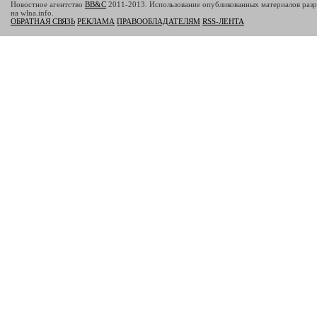
Новостное агентство
BB&C
2011-2013. Использование опубликованных материалов разр
на wlna.info.
ОБРАТНАЯ СВЯЗЬ
РЕКЛАМА
ПРАВООБЛАДАТЕЛЯМ
RSS-ЛЕНТА