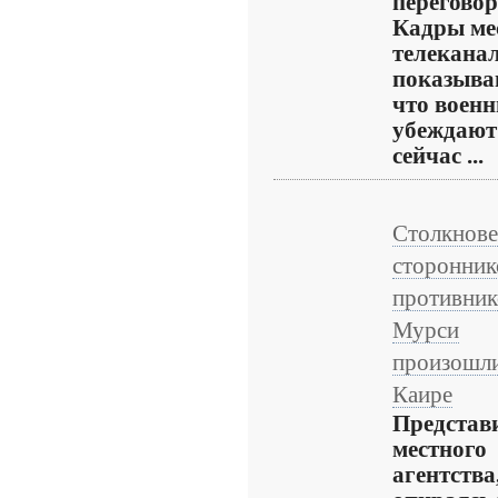
переговор
Кадры ме
телекана
показыва
что воен
убеждают
сейчас ...
Столкнов
сторонник
противник
Мурси
произошли
Каире
Представ
местного
агентства