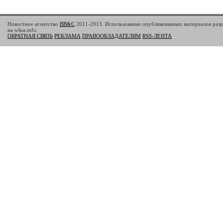
Новостное агентство
BB&C
2011-2013. Использование опубликованных материалов разр
на wlna.info.
ОБРАТНАЯ СВЯЗЬ
РЕКЛАМА
ПРАВООБЛАДАТЕЛЯМ
RSS-ЛЕНТА