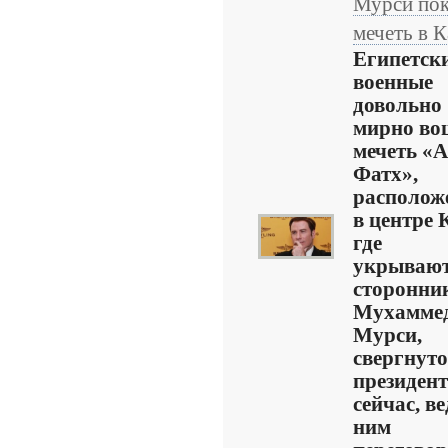
Мурси по
мечеть в 
Египетск
военные
довольно
мирно во
мечеть «А
Фатх»,
располож
в центре 
где
укрываю
сторонни
Мухамме
Мурси,
свергнуто
президент
сейчас, ве
ним