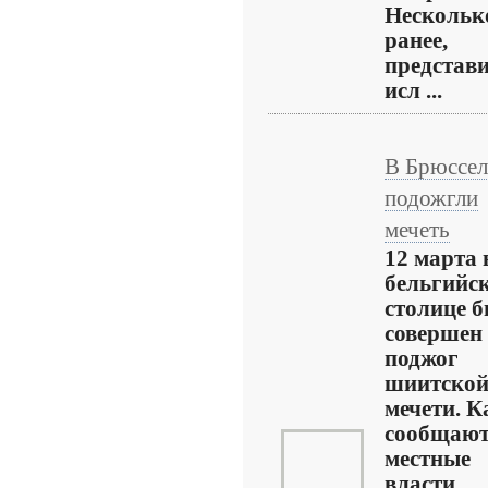
Нескольк
ранее,
представ
исл ...
В Брюссел
подожгли
мечеть
12 марта 
бельгийс
столице 
совершен
поджог
шиитско
мечети. К
сообщаю
местные
власти,