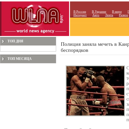
В России
В Украине
В мире
Интернет
Авто
Лента
Разное
ТОП ДНЯ
Полиция заняла мечеть в Каир
беспорядков
ТОП МЕСЯЦА
С
к
т
п
с
п
п