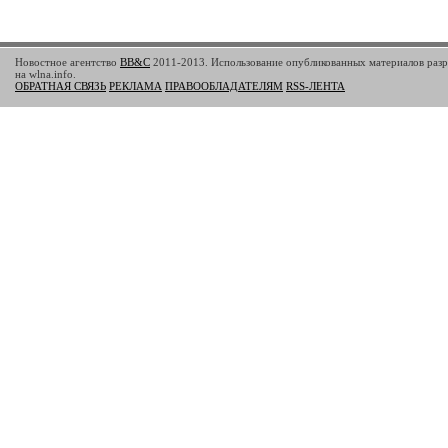
Новостное агентство
BB&C
2011-2013. Использование опубликованных материалов разр
на wlna.info.
ОБРАТНАЯ СВЯЗЬ
РЕКЛАМА
ПРАВООБЛАДАТЕЛЯМ
RSS-ЛЕНТА