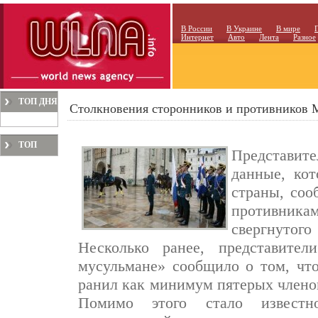
В России
В Украине
В мире
Интернет
Авто
Лента
Разное
ТОП ДНЯ
Столкновения сторонников и противников 
ТОП
Представите
МЕСЯЦА
данные, ко
страны, соо
противника
свергнутог
Несколько ранее, представител
мусульмане» сообщило о том, что
ранил как минимум пятерых члено
Помимо этого стало известн